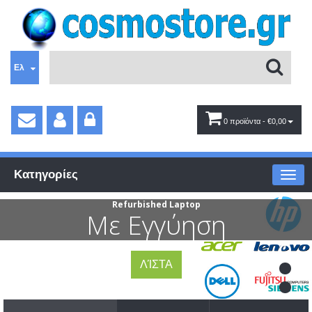
Ελ
0 προϊόντα
- €0,00
Κατηγορίες
Refurbished Laptop
Με Εγγύηση
ΛΊΣΤΑ