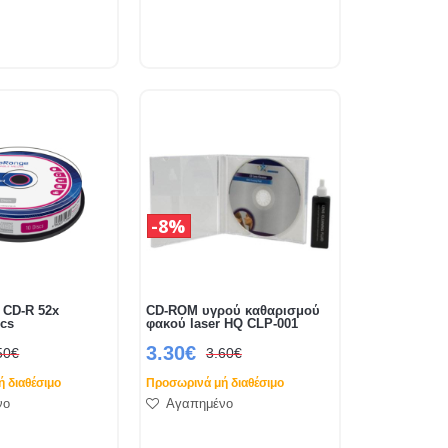
8%
 CD-R 52x
CD-ROM υγρού καθαρισμού
pcs
φακού laser HQ CLP-001
3.30€
50€
3.60€
 διαθέσιμο
Προσωρινά μή διαθέσιμο
νο
Αγαπημένο