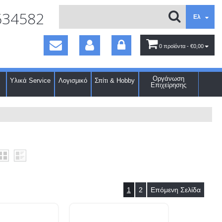
634582
Ελ
0 προϊόντα
- €0,00
Οργάνωση
Υλικά Service
Λογισμικό
Σπίτι & Hobby
Επιχείρησης
1
2
Επόμενη Σελίδα