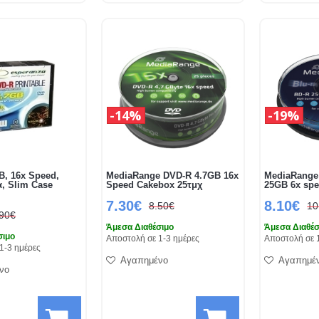
14%
19%
B, 16x Speed,
MediaRange DVD-R 4.7GB 16x
MediaRange 
, Slim Case
Speed Cakebox 25τμχ
25GB 6x spe
7.30€
8.10€
8.50€
10
.90€
Άμεσα Διαθέσιμο
Άμεσα Διαθέσ
σιμο
Αποστολή σε 1-3 ημέρες
Αποστολή σε 
1-3 ημέρες
Αγαπημένο
Αγαπημέ
νο