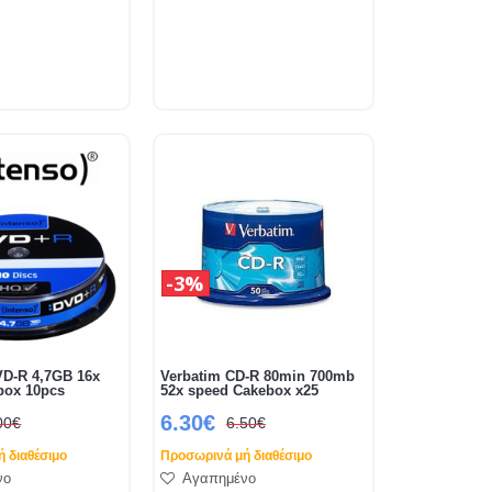
3%
D-R 4,7GB 16x
Verbatim CD-R 80min 700mb
box 10pcs
52x speed Cakebox x25
6.30€
00€
6.50€
 διαθέσιμο
Προσωρινά μή διαθέσιμο
νο
Αγαπημένο