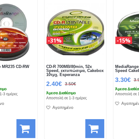
31%
15%
e MR235 CD-RW
CD-R 700MB/80min, 52x
MediaRange
Speed, εκτυπώσιμα, Cakebox
Speed Cake
10τμχ. Esperanza
3.30€
3.
2.40€
3.50€
σιμο
Άμεσα Διαθέσ
Άμεσα Διαθέσιμο
1-3 ημέρες
Αποστολή σε 
Αποστολή σε 1-3 ημέρες
νο
Αγαπημέ
Αγαπημένο