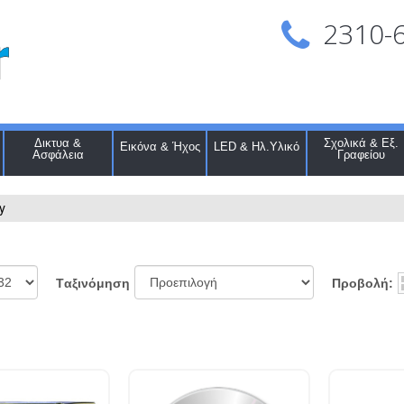
2310-
Δικτυα &
Σχολικά & Εξ.
Εικόνα & Ήχος
LED & Ηλ.Υλικό
Ασφάλεια
Γραφείου
y
Προβολή:
Tαξινόμηση