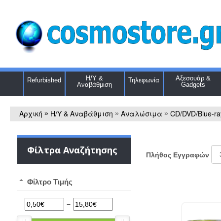
Η/Υ &
Αξεσουάρ &
Refurbished
Τηλεφωνία
Αναβάθμιση
Gadgets
Αρχική
Η/Υ & Αναβάθμιση
Αναλώσιμα
CD/DVD/Blue-ra
»
»
»
Φίλτρα Αναζήτησης
Πλήθος Εγγραφών
Φίλτρο Τιμής
−