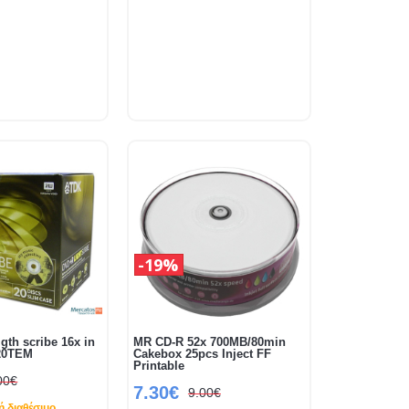
19%
gth scribe 16x in
MR CD-R 52x 700MB/80min
 20TEM
Cakebox 25pcs Inject FF
Printable
00€
7.30€
9.00€
 διαθέσιμο