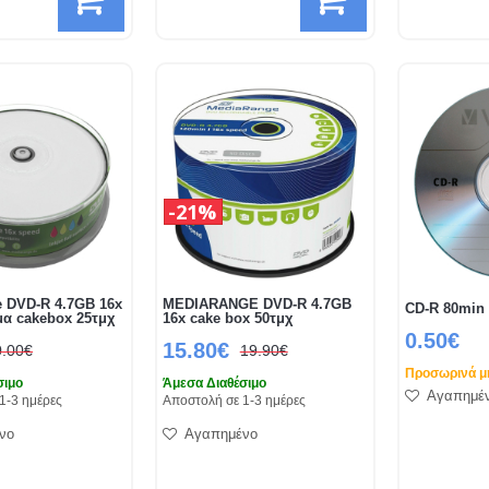
21%
 DVD-R 4.7GB 16x
MEDIARANGE DVD-R 4.7GB
CD-R 80min
μα cakebox 25τμχ
16x cake box 50τμχ
0.50€
15.80€
0.00€
19.90€
Προσωρινά μή
σιμο
Άμεσα Διαθέσιμο
Αγαπημέ
1-3 ημέρες
Αποστολή σε 1-3 ημέρες
νο
Αγαπημένο