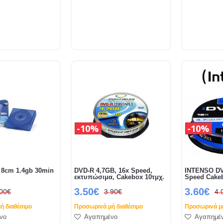
10%
10%
 8cm 1.4gb 30min
DVD-R 4,7GB, 16x Speed,
INTENSO DV
εκτυπώσιμα, Cakebox 10τμχ.
Speed Cake
3.50€
3.60€
.00€
3.90€
4.
ή διαθέσιμο
Προσωρινά μή διαθέσιμο
Προσωρινά μή
νο
Αγαπημένο
Αγαπημέ