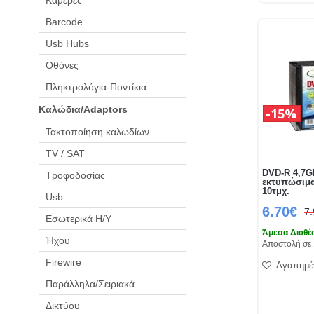
Barcode
Usb Hubs
Οθόνες
Πληκτρολόγια-Ποντίκια
Καλώδια/Adaptors
15%
Τακτοποίηση καλωδίων
TV / SAT
DVD-R 4,7G
Τροφοδοσίας
εκτυπώσιμα
10τμχ.
Usb
6.70€
7
Εσωτερικά Η/Υ
Άμεσα Διαθέ
Ήχου
Αποστολή σε 
Firewire
Αγαπημέ
Παράλληλα/Σειριακά
Δικτύου