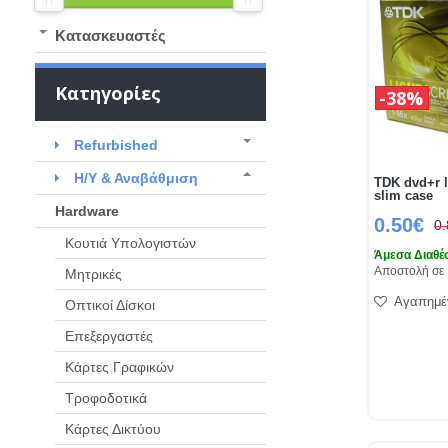
Kατασκευαστές
Κατηγορίες
38%
Refurbished
Η/Υ & Αναβάθμιση
TDK dvd+r l
slim case
Hardware
0.50€
0
Κουτιά Υπολογιστών
Άμεσα Διαθέ
Αποστολή σε 
Μητρικές
Αγαπημέ
Οπτικοί Δίσκοι
Επεξεργαστές
Κάρτες Γραφικών
Τροφοδοτικά
Κάρτες Δικτύου