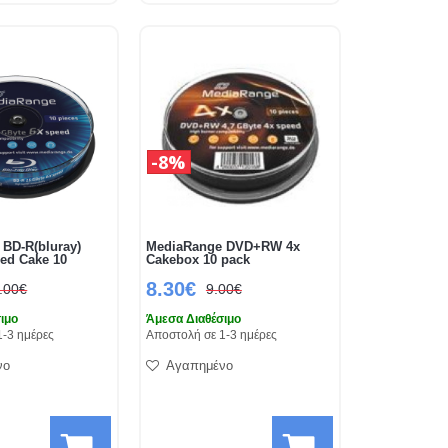
8%
BD-R(bluray)
MediaRange DVD+RW 4x
ed Cake 10
Cakebox 10 pack
8.30€
.00€
9.00€
ιμο
Άμεσα Διαθέσιμο
1-3 ημέρες
Αποστολή σε 1-3 ημέρες
νο
Αγαπημένο