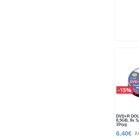
15%
DVD+R DO
8,5GB, 8x 
10τμχ
6.40€
7