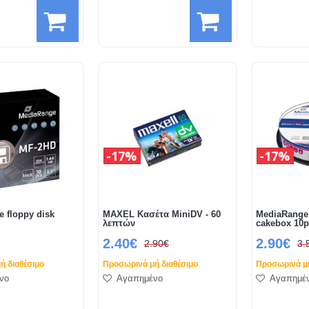
17%
17%
 floppy disk
MAXEL Κασέτα MiniDV - 60
MediaRange
λεπτών
cakebox 10
2.40€
2.90€
2.90€
3.
ή διαθέσιμο
Προσωρινά μή διαθέσιμο
Προσωρινά μή
νο
Αγαπημένο
Αγαπημέ