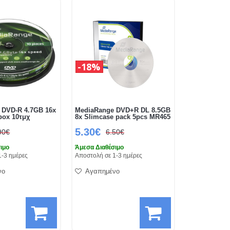
18%
 DVD-R 4.7GB 16x
MediaRange DVD+R DL 8.5GB
box 10τμχ
8x Slimcase pack 5pcs MR465
5.30€
90€
6.50€
ιμο
Άμεσα Διαθέσιμο
1-3 ημέρες
Αποστολή σε 1-3 ημέρες
νο
Αγαπημένο