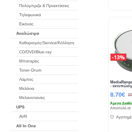
Πολύμπριζα & Προεκτάσεις
Τηλεφωνικά
Εικόνας
Αναλώσιμα
Καθαρισμός/Service/Κόλληση
CD/DVD/Blue-ray
13%
Μπαταρίες
Toner-Drum
Λάμπες
MediaRange
- εκτυπώσι
Μελάνια
8.70€
1
Μελανοταινίες
Άμεσα Διαθέ
UPS
Αποστολή σε 
AVR
Αγαπημέ
All In One