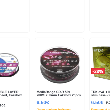
28%
UBLE LAYER
MediaRange CD-R 52x
TDK dvd+r li
Speed, Cakebox
700MB/80min Cakebox 25pcs
slim case -
6.50€
6.50€
9.
.50€
Προσωρινά μή διαθέσιμο
Προσωρινά μή