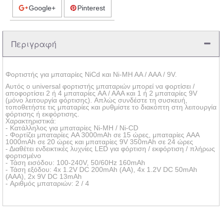
Google+
Pinterest
Περιγραφή
Φορτιστής για μπαταρίες NiCd και Ni-MH AA / AAA / 9V.
Αυτός ο universal φορτιστής μπαταριών μπορεί να φορτίσει /
αποφορτίσει 2 ή 4 μπαταρίες AA / AAA και 1 ή 2 μπαταρίες 9V
(μόνο λειτουργία φόρτισης). Απλώς συνδέστε τη συσκευή,
τοποθετήστε τις μπαταρίες και ρυθμίστε το διακόπτη στη λειτουργία
φόρτισης ή εκφόρτισης.
Χαρακτηριστικά:
- Κατάλληλος για μπαταρίες Ni-MH / Ni-CD
- Φορτίζει μπαταρίες AA 3000mAh σε 15 ώρες, μπαταρίες AAA
1000mAh σε 20 ώρες και μπαταρίες 9V 350mAh σε 24 ώρες
- Διαθέτει ενδεικτικές λυχνίες LED για φόρτιση / εκφόρτιση / πλήρως
φορτισμένο
- Τάση εισόδου: 100-240V, 50/60Hz 160mAh
- Τάση εξόδου: 4x 1.2V DC 200mAh (AA), 4x 1.2V DC 50mAh
(AAA), 2x 9V DC 13mAh
- Αριθμός μπαταριών: 2 / 4