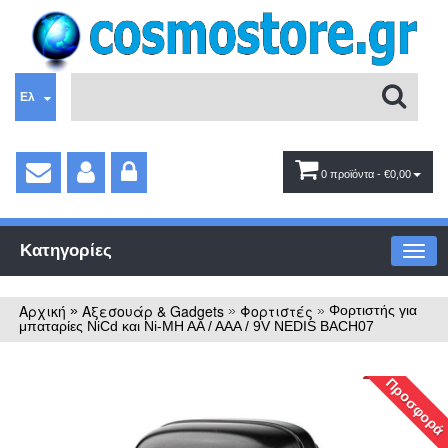
Ελ
0 προϊόντα
- €0,00
Κατηγορίες
Αρχική
Αξεσουάρ & Gadgets
Φορτιστές
»
»
»
Φορτιστής για
μπαταρίες NiCd και Ni-MH AA / AAA / 9V NEDIS BACH07
Προσφορά