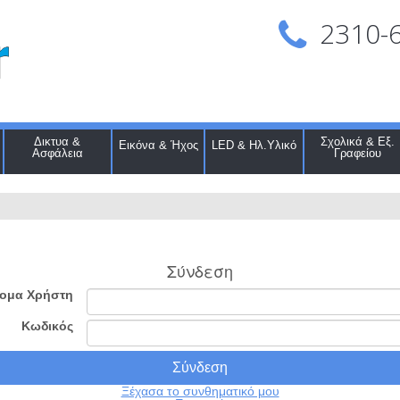
2310-
Δικτυα &
Σχολικά & Εξ.
Εικόνα & Ήχος
LED & Ηλ.Υλικό
Ασφάλεια
Γραφείου
Σύνδεση
ομα Χρήστη
Κωδικός
Ξέχασα το συνθηματικό μου