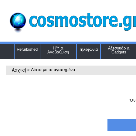
Η/Υ &
Αξεσουάρ &
Refurbished
Τηλεφωνία
Αναβάθμιση
Gadgets
Αρχική
»
Λίστα με τα αγαπημένα
Όν