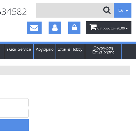
634582
Ελ
0 προϊόντα
- €0,00
Οργάνωση
Υλικά Service
Λογισμικό
Σπίτι & Hobby
Επιχείρησης