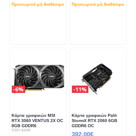
Προσωρινά μή διαθέσιμο
Προσωρινά μή διαθέσιμο
6%
11%
Κάρτα γραφικών MSI
Κάρτα γραφικών Palit
RTX 3060 VENTUS 2X OC
StormX RTX 2060 6GB
8GB GDDR6
GDDR6 OC
V397-644R
392.00€