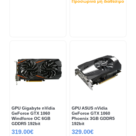
Προσωρινά μή διαθέσιμο
GPU Gigabyte nVidia
GPU ASUS nVidia
GeForce GTX 1060
GeForce GTX 1060
Windforce OC 6GB
Phoenix 3GB GDDR5
GDDR5 192bit
192bit
319.00€
329.00€