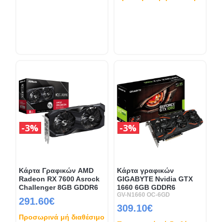
3%
3%
Κάρτα Γραφικών AMD
Κάρτα γραφικών
Radeon RX 7600 Asrock
GIGABYTE Nvidia GTX
Challenger 8GB GDDR6
1660 6GB GDDR6
GV-N1660 OC-6GD
291.60€
309.10€
Προσωρινά μή διαθέσιμο