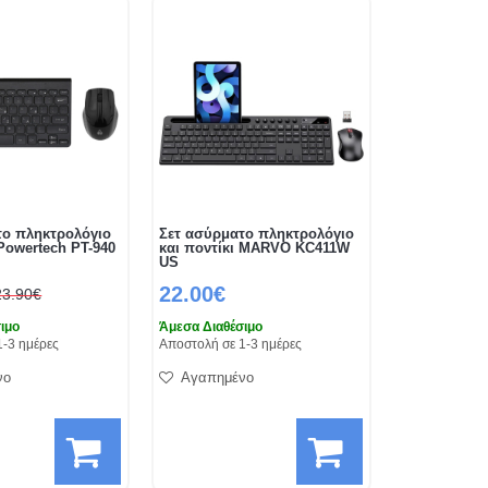
το πληκτρολόγιο
Σετ ασύρματο πληκτρολόγιο
 Powertech PT-940
και ποντίκι MARVO KC411W
US
22.00€
23.90€
ιμο
Άμεσα Διαθέσιμο
1-3 ημέρες
Αποστολή σε 1-3 ημέρες
νο
Αγαπημένο