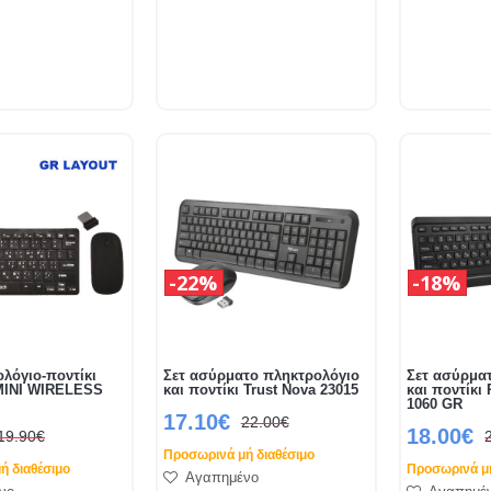
22%
18%
ολόγιο-ποντίκι
Σετ ασύρματο πληκτρολόγιο
Σετ ασύρμα
INI WIRELESS
και ποντίκι Trust Nova 23015
και ποντίκι
1060 GR
17.10€
22.00€
18.00€
19.90€
Προσωρινά μή διαθέσιμο
ή διαθέσιμο
Προσωρινά μή
Αγαπημένο