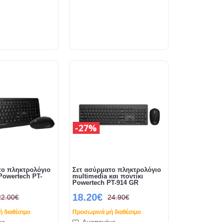
27%
το πληκτρολόγιο
Σετ ασύρματο πληκτρολόγιο
 Powertech PT-
multimedia και ποντίκι
Powertech PΤ-914 GR
18.20€
22.00€
24.90€
 διαθέσιμο
Προσωρινά μή διαθέσιμο