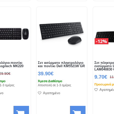
12%
ολόγιο-ποντίκι
Σετ ασύρματο πληκτρολόγιο
Σετ πληκτρο
ogitech MK220
και ποντίκι Dell KM5521W GR
ενσύρματο
LAM040830
39.90€
29.90€
9.70€
11
σιμο
Άμεσα Διαθέσιμο
Προσωρινά μή
1-3 ημέρες
Αποστολή σε 1-3 ημέρες
Αγαπημέ
νο
Αγαπημένο