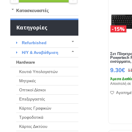
Kατασκευαστές
Κατηγορίες
15%
Refurbished
Η/Υ & Αναβάθμιση
Σετ Πληκτρο
Powertech 
ενσύρματο,
Hardware
9.30€
1
Κουτιά Υπολογιστών
Άμεσα Διαθέ
Μητρικές
Αποστολή σε 
Οπτικοί Δίσκοι
Αγαπημέ
Επεξεργαστές
Κάρτες Γραφικών
Τροφοδοτικά
Κάρτες Δικτύου