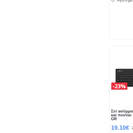
Αγαπημέ
23%
Σετ ασύρμα
και ποντίκι
GR
19.10€