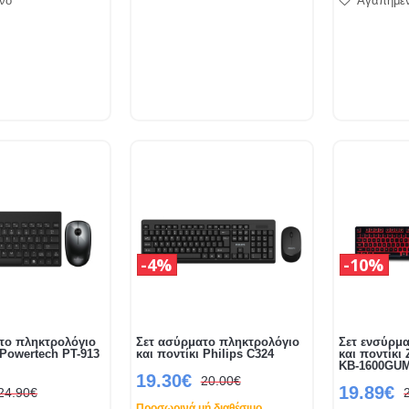
νο
Αγαπημέ
4%
10%
το πληκτρολόγιο
Σετ ασύρματο πληκτρολόγιο
Σετ ενσύρμ
 Powertech PΤ-913
και ποντίκι Philips C324
και ποντίκι
KB-1600GU
19.30€
20.00€
19.89€
24.90€
Προσωρινά μή διαθέσιμο