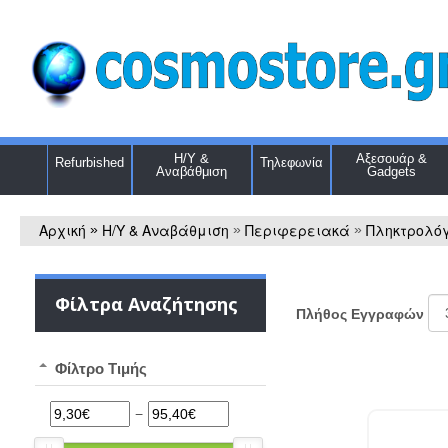
Η/Υ &
Αξεσουάρ &
Refurbished
Τηλεφωνία
Αναβάθμιση
Gadgets
Αρχική
Η/Υ & Αναβάθμιση
Περιφερειακά
Πληκτρολόγ
»
»
»
Φίλτρα Αναζήτησης
Πλήθος Εγγραφών
Φίλτρο Τιμής
−