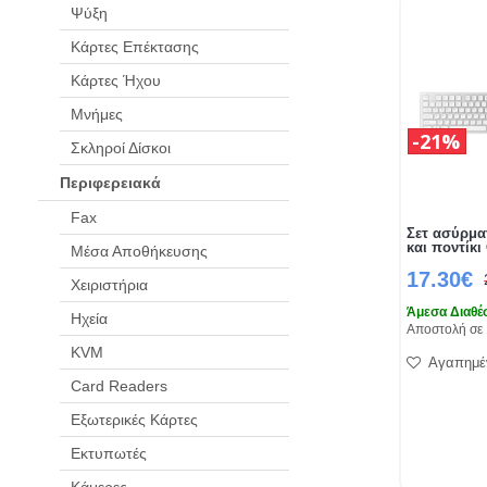
Ψύξη
Κάρτες Επέκτασης
Κάρτες Ήχου
Μνήμες
21%
Σκληροί Δίσκοι
Περιφερειακά
Fax
Σετ ασύρμα
και ποντίκι
Μέσα Αποθήκευσης
17.30€
Χειριστήρια
Άμεσα Διαθέ
Ηχεία
Αποστολή σε 
KVM
Αγαπημέ
Card Readers
Εξωτερικές Κάρτες
Εκτυπωτές
Κάμερες