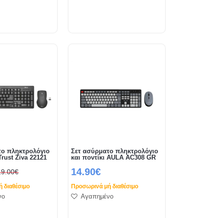
το πληκτρολόγιο
Σετ ασύρματο πληκτρολόγιο
Trust Ziva 22121
και ποντίκι AULA AC308 GR
14.90€
19.00€
 διαθέσιμο
Προσωρινά μή διαθέσιμο
νο
Αγαπημένο