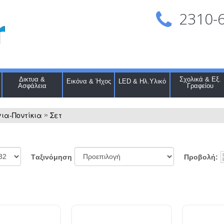
2310-
Δικτυα &
Σχολικά & Εξ.
Εικόνα & Ήχος
LED & Ηλ.Υλικό
Ασφάλεια
Γραφείου
ια-Ποντίκια
Σετ
»
Προβολή:
Tαξινόμηση