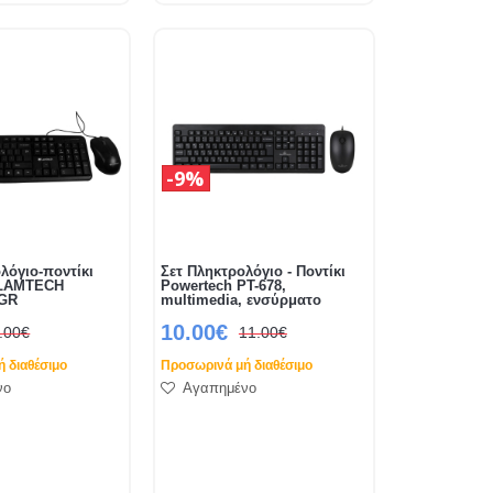
9%
λόγιο-ποντίκι
Σετ Πληκτρολόγιο - Ποντίκι
 LAMTECH
Powertech PT-678,
 GR
multimedia, ενσύρματο
10.00€
.00€
11.00€
 διαθέσιμο
Προσωρινά μή διαθέσιμο
νο
Αγαπημένο