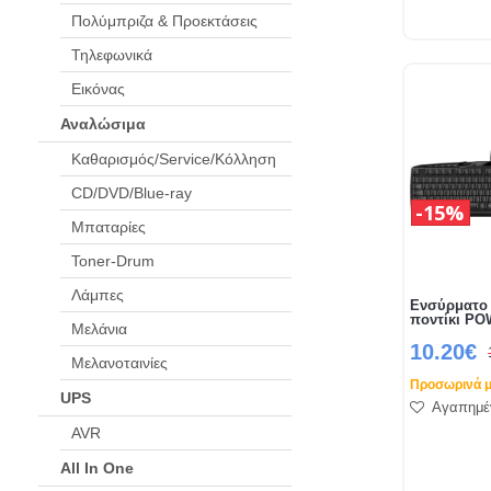
Πολύμπριζα & Προεκτάσεις
Τηλεφωνικά
Εικόνας
Αναλώσιμα
Καθαρισμός/Service/Κόλληση
CD/DVD/Blue-ray
15%
Μπαταρίες
Toner-Drum
Λάμπες
Ενσύρματο 
ποντίκι P
Μελάνια
10.20€
Μελανοταινίες
Προσωρινά μ
UPS
Αγαπημέ
AVR
All In One