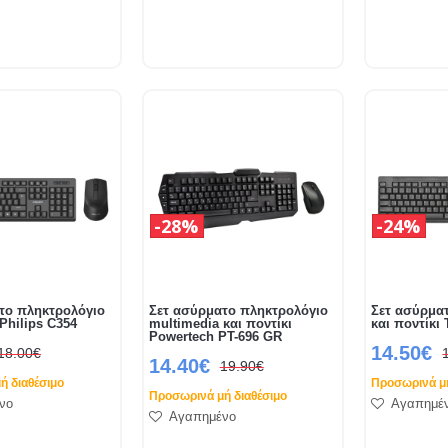
28%
24%
το πληκτρολόγιο
Σετ ασύρματο πληκτρολόγιο
Σετ ασύρμα
 Philips C354
multimedia και ποντίκι
και ποντίκι 
Powertech PΤ-696 GR
14.50€
18.00€
14.40€
19.90€
ή διαθέσιμο
Προσωρινά μή
Προσωρινά μή διαθέσιμο
νο
Αγαπημέ
Αγαπημένο