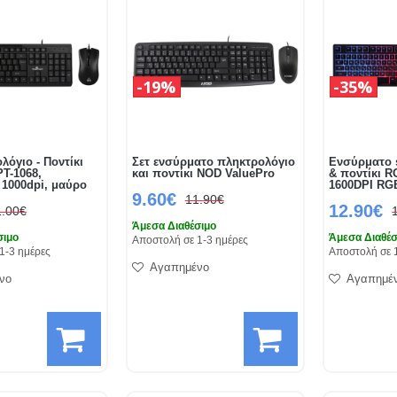
19%
35%
λόγιο - Ποντίκι
Σετ ενσύρματο πληκτρολόγιο
Ενσύρματο 
PT-1068,
και ποντίκι NOD ValuePro
& ποντίκι 
 1000dpi, μαύρο
1600DPI RG
9.60€
11.90€
12.90€
1.00€
Άμεσα Διαθέσιμο
σιμο
Άμεσα Διαθέσ
Αποστολή σε 1-3 ημέρες
1-3 ημέρες
Αποστολή σε 
Αγαπημένο
νο
Αγαπημέ