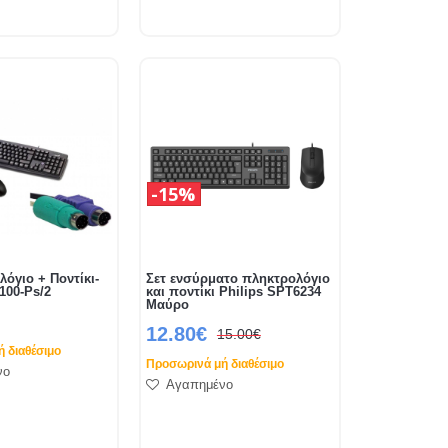
15%
λόγιο + Ποντίκι-
Σετ ενσύρματο πληκτρολόγιο
100-Ps/2
και ποντίκι Philips SPT6234
Μαύρο
12.80€
15.00€
 διαθέσιμο
Προσωρινά μή διαθέσιμο
νο
Αγαπημένο