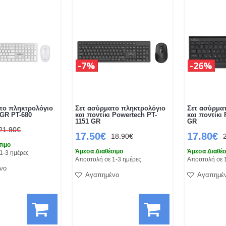
7%
26%
το πληκτρολόγιο
Σετ ασύρματο πληκτρολόγιο
Σετ ασύρμα
 GR PΤ-680
και ποντίκι Powertech PT-
και ποντίκι
1151 GR
GR
21.90€
17.50€
17.80€
18.90€
σιμο
Άμεσα Διαθέσιμο
Άμεσα Διαθέσ
1-3 ημέρες
Αποστολή σε 1-3 ημέρες
Αποστολή σε 
νο
Αγαπημένο
Αγαπημέ