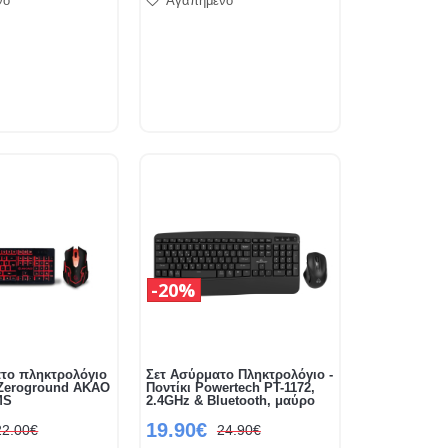
νο
Αγαπημένο
20%
ατο πληκτρολόγιο
Σετ Ασύρματο Πληκτρολόγιο -
 Zeroground AKAO
Ποντίκι Powertech PT-1172,
MS
2.4GHz & Bluetooth, μαύρο
19.90€
22.00€
24.90€