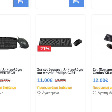
21%
πληκτρολόγιο-
Σετ ενσύρματο πληκτρολόγιο
Σετ Πληκτρο
OWERTECH
και ποντίκι Philips C224
Genius Kb-c
11.00€
12.00€
12.00€
13.90€
ή διαθέσιμο
Προσωρινά μή διαθέσιμο
Προσωρινά μή
νο
Αγαπημένο
Αγαπημέ