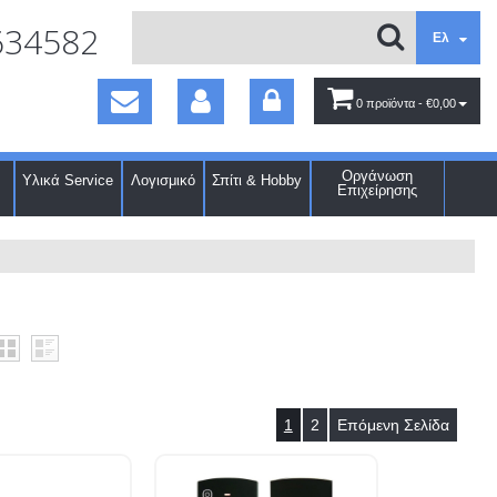
634582
Ελ
0 προϊόντα
- €0,00
Οργάνωση
Υλικά Service
Λογισμικό
Σπίτι & Hobby
Επιχείρησης
1
2
Επόμενη Σελίδα