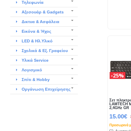
Τηλεφωνία
Αξεσουάρ & Gadgets
Δικτυα & Ασφάλεια
Εικόνα & Ήχος
LED & Ηλ.Υλικό
Σχολικά & Εξ. Γραφείου
Υλικά Service
Λογισμικό
25%
Σπίτι & Hobby
Οργάνωση Επιχείρησης
Σετ πληκτρ
LAMTECH M
2,4GHz GR
15.00€
Προσωρινά μ