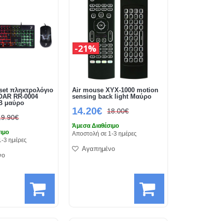
21%
set πληκτρολόγιο
Air mouse XYX-1000 motion
ROAR RR-0004
sensing back light Μαύρο
B μαύρο
14.20€
18.00€
19.90€
Άμεσα Διαθέσιμο
ιμο
Αποστολή σε 1-3 ημέρες
1-3 ημέρες
Αγαπημένο
νο