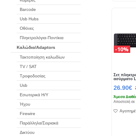
Barcode
Usb Hubs
Οθόνες
Πληκτρολόγια-Ποντίκια
Καλώδια/Adaptors
10%
Τακτοποίηση καλωδίων
TV / SAT
Σετ πληκτρ
Τροφοδοσίας
ασύρματο L
Usb
26.90€
Εσωτερικά Η/Υ
Άμεσα Διαθέ
Αποστολή σε 
Ήχου
Αγαπημέ
Firewire
Παράλληλα/Σειριακά
Δικτύου