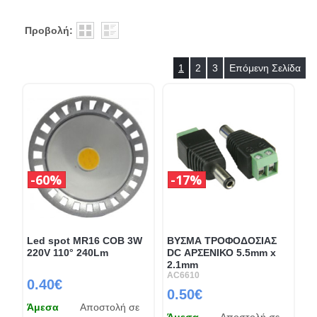
Προβολή:
1
2
3
Επόμενη Σελίδα
60%
17%
Led spot MR16 COB 3W
ΒΥΣΜΑ ΤΡΟΦΟΔΟΣΙΑΣ
220V 110° 240Lm
DC ΑΡΣΕΝΙΚΟ 5.5mm x
2.1mm
AC6610
0.40€
0.50€
Άμεσα
Αποστολή σε
Άμεσα
Αποστολή σε