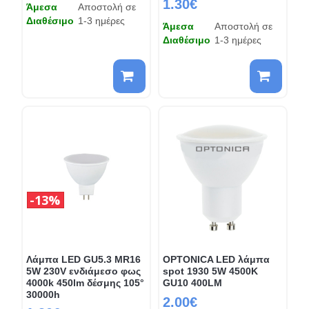
1.30€
Άμεσα
Αποστολή σε
Διαθέσιμο
1-3 ημέρες
Άμεσα
Αποστολή σε
Διαθέσιμο
1-3 ημέρες
13%
Λάμπα LED GU5.3 MR16
OPTONICA LED λάμπα
5W 230V ενδιάμεσο φως
spot 1930 5W 4500K
4000k 450lm δέσμης 105°
GU10 400LM
30000h
2.00€