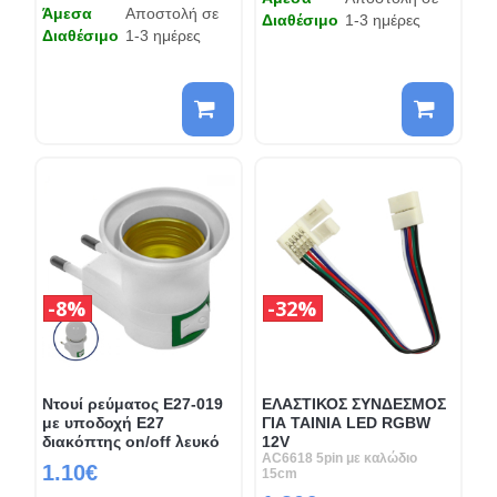
Άμεσα
Αποστολή σε
Διαθέσιμο
1-3 ημέρες
Διαθέσιμο
1-3 ημέρες
8%
32%
Ντουί ρεύματος E27-019
ΕΛΑΣΤΙΚΟΣ ΣΥΝΔΕΣΜΟΣ
με υποδοχή E27
ΓΙΑ ΤΑΙΝΙΑ LED RGBW
διακόπτης on/off λευκό
12V
AC6618 5pin με καλώδιο
1.10€
15cm