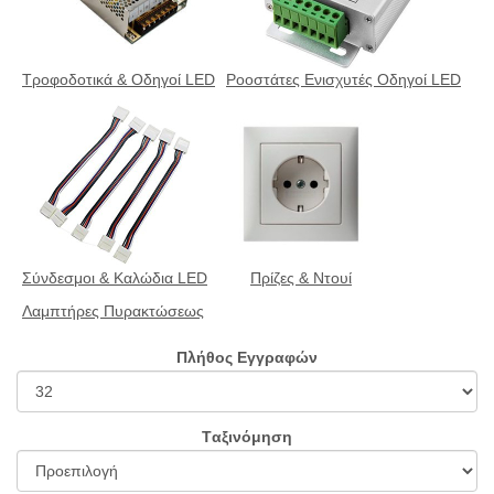
Τροφοδοτικά & Οδηγοί LED
Ροοστάτες Ενισχυτές Οδηγοί LED
Σύνδεσμοι & Καλώδια LED
Πρίζες & Ντουί
Λαμπτήρες Πυρακτώσεως
Πλήθος Εγγραφών
Tαξινόμηση