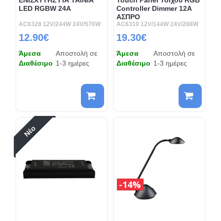
LED RGBW 24A
Controller Dimmer 12A
ΑΣΠΡΟ
AC6328 12V/244W 24V/576W
AC6310 12V/144W 24V/288W
12.90€
19.30€
Άμεσα
Αποστολή σε
Άμεσα
Αποστολή σε
Διαθέσιμο
1-3 ημέρες
Διαθέσιμο
1-3 ημέρες
Νέο
14%