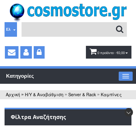
Ελ
0 προϊόντα
- €0,00
Κατηγορίες
Αρχική
Η/Υ & Αναβάθμιση
Server & Rack
Καμπίνες
»
»
»
Φίλτρα Αναζήτησης