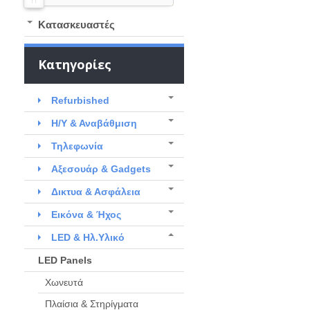
Kατασκευαστές
Κατηγορίες
Refurbished
Η/Υ & Αναβάθμιση
Τηλεφωνία
Αξεσουάρ & Gadgets
Δικτυα & Ασφάλεια
Εικόνα & Ήχος
LED & Ηλ.Υλικό
LED Panels
Χωνευτά
Πλαίσια & Στηρίγματα