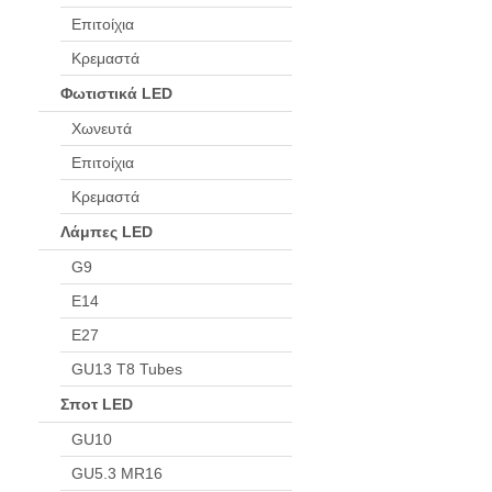
Επιτοίχια
Κρεμαστά
Φωτιστικά LED
Χωνευτά
Επιτοίχια
Κρεμαστά
Λάμπες LED
G9
Ε14
Ε27
GU13 T8 Tubes
Σποτ LED
GU10
GU5.3 MR16