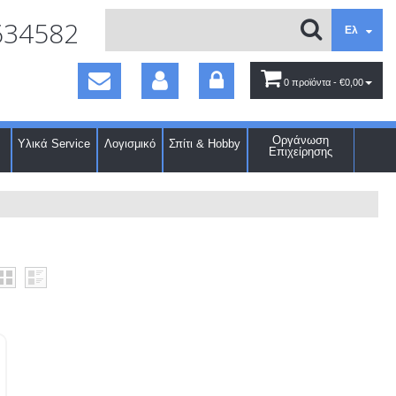
634582
Ελ
0 προϊόντα
- €0,00
Οργάνωση
Υλικά Service
Λογισμικό
Σπίτι & Hobby
Επιχείρησης