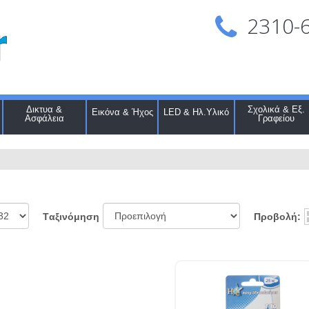
2310-
Δικτυα &
Σχολικά & Εξ.
Εικόνα & Ήχος
LED & Ηλ.Υλικό
Ασφάλεια
Γραφείου
Προβολή:
Tαξινόμηση