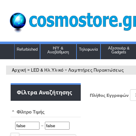
Η/Υ &
Αξεσουάρ &
Refurbished
Τηλεφωνία
Αναβάθμιση
Gadgets
Αρχική
LED & Ηλ.Υλικό
Λαμπτήρες Πυρακτώσεως
»
»
Φίλτρα Αναζήτησης
Πλήθος Εγγραφών
Φίλτρο Τιμής
−