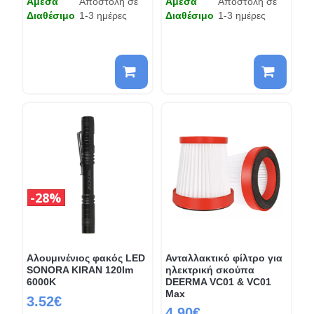
Άμεσα
Αποστολή σε
Άμεσα
Αποστολή σε
Διαθέσιμο
1-3 ημέρες
Διαθέσιμο
1-3 ημέρες
28%
Αλουμινένιος φακός LED
Ανταλλακτικό φίλτρο για
SONORA KIRAN 120lm
ηλεκτρική σκούπα
6000K
DEERMA VC01 & VC01
Max
3.52€
4.90€