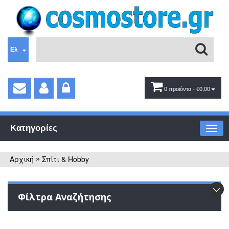
Ελ
0 προϊόντα
- €0,00
Κατηγορίες
Αρχική
Σπίτι & Hobby
»
Φίλτρα Αναζήτησης