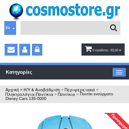
Ελ
0 προϊόντα
- €0,00
Κατηγορίες
Αρχική
Η/Υ & Αναβάθμιση
Περιφερειακά
»
»
»
Πληκτρολόγια-Ποντίκια
Ποντίκια
»
»
Ποντίκι ενσύρματο
Disney Cars 135-0000
Προσφορά