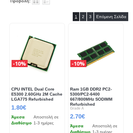
Προβολή:
1
2
3
Επόμενη Σελίδα
10%
10%
CPU INTEL Dual Core
Ram 1GB DDR2 PC2-
E5300 2.60GHz 2M Cache
5300/PC2-6400
LGA775 Refurbished
667/800MHz SODIMM
Refurbished
1.80€
Grade A
2.70€
Άμεσα
Αποστολή σε
Διαθέσιμο
1-3 ημέρες
Άμεσα
Αποστολή σε
Διαθέσιμο
1-3 ημέρες