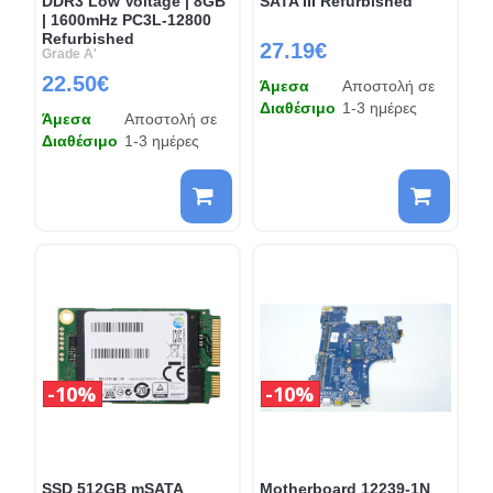
DDR3 Low Voltage | 8GB
SATA III Refurbished
| 1600mHz PC3L-12800
Refurbished
27.19€
Grade A'
22.50€
Άμεσα
Αποστολή σε
Διαθέσιμο
1-3 ημέρες
Άμεσα
Αποστολή σε
Διαθέσιμο
1-3 ημέρες
10%
10%
SSD 512GB mSATA
Motherboard 12239-1N