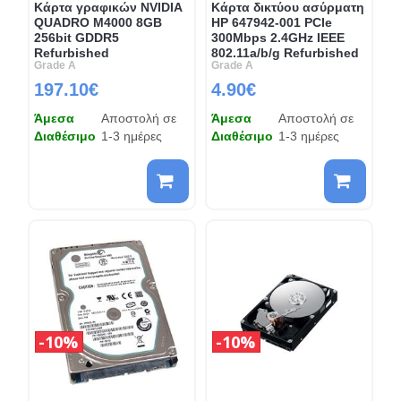
Κάρτα γραφικών NVIDIA
Κάρτα δικτύου ασύρματη
QUADRO M4000 8GB
HP 647942-001 PCIe
256bit GDDR5
300Mbps 2.4GHz IEEE
Refurbished
802.11a/b/g Refurbished
Grade A
Grade A
197.10€
4.90€
Άμεσα
Αποστολή σε
Άμεσα
Αποστολή σε
Διαθέσιμο
1-3 ημέρες
Διαθέσιμο
1-3 ημέρες
10%
10%