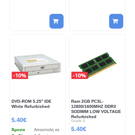
10%
10%
DVD-ROM 5.25'' IDE
Ram 2GB PC3L-
White Refurbished
12800/1600MHZ DDR3
SODIMM LOW VOLTAGE
Refurbished
5.40€
Grade A
5.40€
Άμεσα
Αποστολή σε