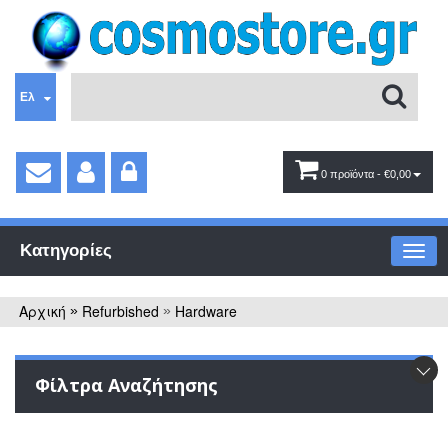
Ελ
0 προϊόντα
- €0,00
Κατηγορίες
Αρχική
Refurbished
Hardware
»
»
Φίλτρα Αναζήτησης