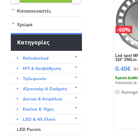
Kατασκευαστές
Χρώμα
60%
Κατηγορίες
Led spot M
Refurbished
110° 240Lm
0.40€
Η/Υ & Αναβάθμιση
1
Τηλεφωνία
Άμεσα Διαθέ
Αποστολή σε 
Αξεσουάρ & Gadgets
Αγαπημέ
Δικτυα & Ασφάλεια
Εικόνα & Ήχος
LED & Ηλ.Υλικό
LED Panels