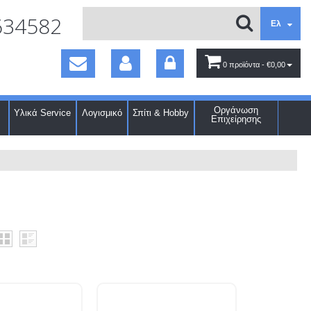
634582
Ελ
0 προϊόντα
- €0,00
Οργάνωση
Υλικά Service
Λογισμικό
Σπίτι & Hobby
Επιχείρησης