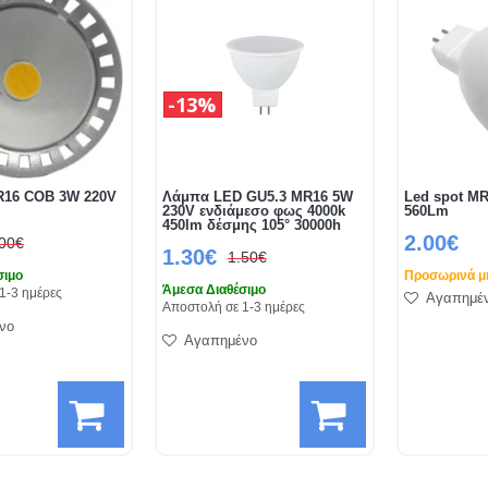
13%
R16 COB 3W 220V
Λάμπα LED GU5.3 MR16 5W
Led spot MR
230V ενδιάμεσο φως 4000k
560Lm
450lm δέσμης 105° 30000h
2.00€
.00€
1.30€
1.50€
σιμο
Προσωρινά μή
Άμεσα Διαθέσιμο
1-3 ημέρες
Αγαπημέ
Αποστολή σε 1-3 ημέρες
νο
Αγαπημένο