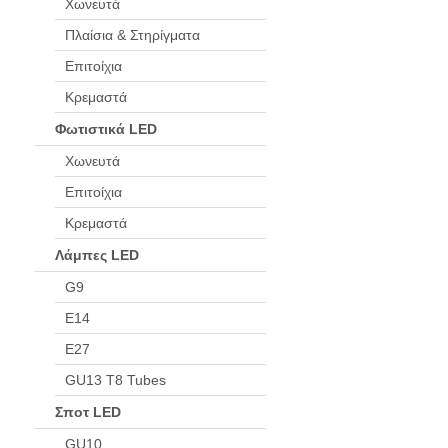
Χωνευτά
Πλαίσια & Στηρίγματα
Επιτοίχια
Κρεμαστά
Φωτιστικά LED
Χωνευτά
Επιτοίχια
Κρεμαστά
Λάμπες LED
G9
Ε14
Ε27
GU13 T8 Tubes
Σποτ LED
GU10