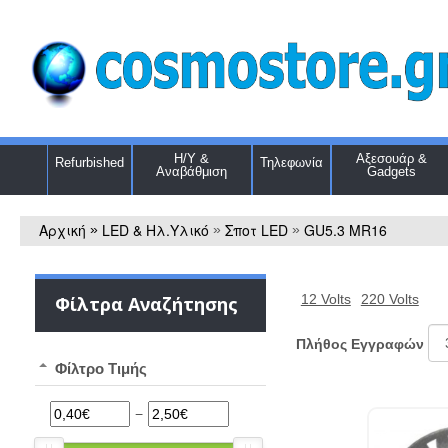
Η/Υ &
Αξεσουάρ &
Refurbished
Τηλεφωνία
Αναβάθμιση
Gadgets
Αρχική
LED & Ηλ.Υλικό
Σποτ LED
GU5.3 MR16
»
»
»
12 Volts
220 Volts
Φίλτρα Αναζήτησης
Πλήθος Εγγραφών
Φίλτρο Τιμής
−