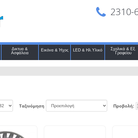
2310-
Δικτυα &
Σχολικά & Εξ.
Εικόνα & Ήχος
LED & Ηλ.Υλικό
Ασφάλεια
Γραφείου
Προβολή:
Tαξινόμηση