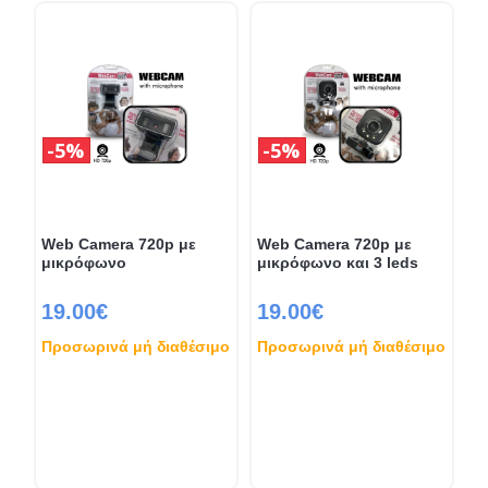
5%
5%
Web Camera 720p με
Web Camera 720p με
μικρόφωνο
μικρόφωνο και 3 leds
19.00€
19.00€
Προσωρινά μή διαθέσιμο
Προσωρινά μή διαθέσιμο