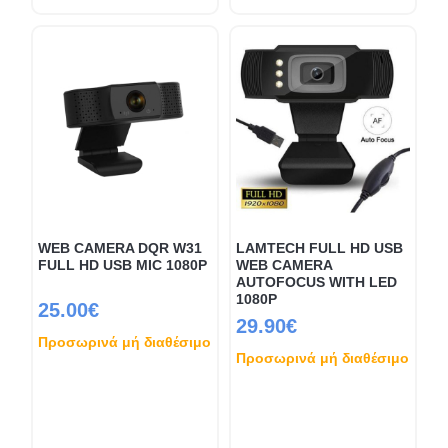
WEB CAMERA DQR W31
LAMTECH FULL HD USB
FULL HD USB MIC 1080P
WEB CAMERA
AUTOFOCUS WITH LED
1080P
25.00€
29.90€
Προσωρινά μή διαθέσιμο
Προσωρινά μή διαθέσιμο