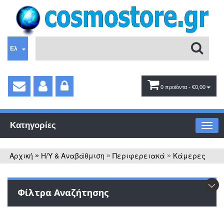
Ελ
0 προϊόντα
- €0,00
Κατηγορίες
Αρχική
Η/Υ & Αναβάθμιση
Περιφερειακά
Κάμερες
»
»
»
Φίλτρα Αναζήτησης