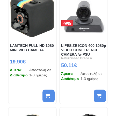
9%
LAMTECH FULL HD 1080
LIFESIZE ICON 400 1080p
MINI WEB CAMERA
VIDEO CONFERENCE
CAMERA /w PSU
Refurbished Grade A
19.90€
50.11€
Άμεσα
Αποστολή σε
Άμεσα
Αποστολή σε
Διαθέσιμο
1-3 ημέρες
Διαθέσιμο
1-3 ημέρες