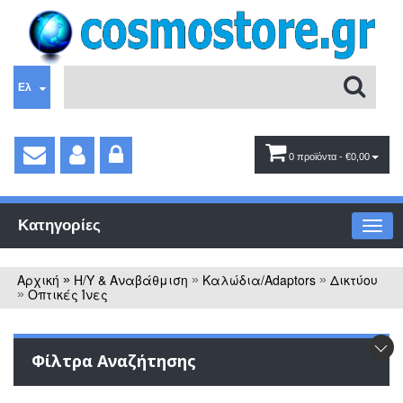
Ελ
0 προϊόντα
- €0,00
Κατηγορίες
Αρχική
Η/Υ & Αναβάθμιση
Καλώδια/Adaptors
Δικτύου
»
»
»
Οπτικές Ίνες
»
Φίλτρα Αναζήτησης