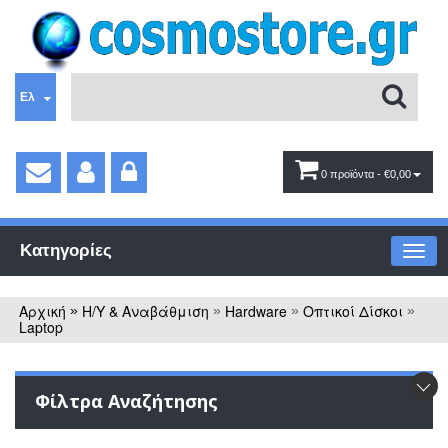
Ελ
0 προϊόντα
- €0,00
Κατηγορίες
Αρχική
Η/Υ & Αναβάθμιση
Hardware
Οπτικοί Δίσκοι
»
»
»
»
Laptop
Φίλτρα Αναζήτησης