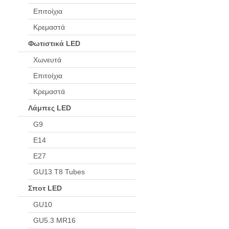
Επιτοίχια
Κρεμαστά
Φωτιστικά LED
Χωνευτά
Επιτοίχια
Κρεμαστά
Λάμπες LED
G9
Ε14
Ε27
GU13 T8 Tubes
Σποτ LED
GU10
GU5.3 MR16