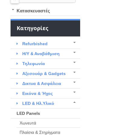
Kατασκευαστές
Κατηγορίες
Refurbished
Η/Υ & Αναβάθμιση
Τηλεφωνία
Αξεσουάρ & Gadgets
Δικτυα & Ασφάλεια
Εικόνα & Ήχος
LED & Ηλ.Υλικό
LED Panels
Χωνευτά
Πλαίσια & Στηρίγματα