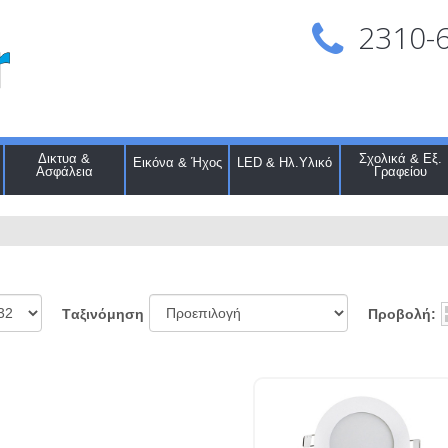
2310-
Δικτυα &
Σχολικά & Εξ.
Εικόνα & Ήχος
LED & Ηλ.Υλικό
Ασφάλεια
Γραφείου
Προβολή:
Tαξινόμηση