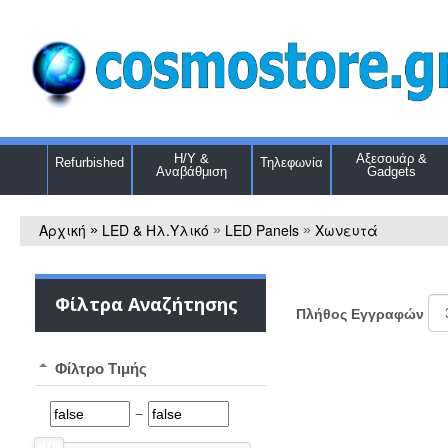
Η/Υ &
Αξεσουάρ &
Refurbished
Τηλεφωνία
Αναβάθμιση
Gadgets
Αρχική
LED & Ηλ.Υλικό
LED Panels
Χωνευτά
»
»
»
Φίλτρα Αναζήτησης
Πλήθος Εγγραφών
Φίλτρο Τιμής
−