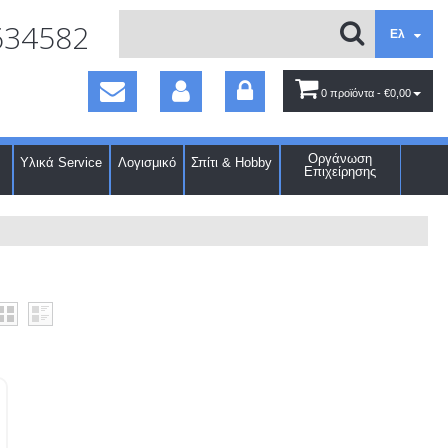
634582
Ελ
0 προϊόντα
- €0,00
Οργάνωση
Υλικά Service
Λογισμικό
Σπίτι & Hobby
Επιχείρησης