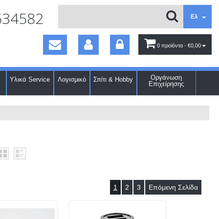
634582
Ελ
0 προϊόντα
- €0,00
Οργάνωση
Υλικά Service
Λογισμικό
Σπίτι & Hobby
Επιχείρησης
1
2
3
Επόμενη Σελίδα