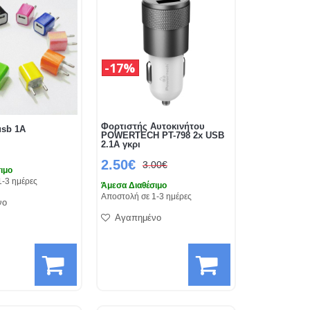
17%
Φορτιστής Αυτοκινήτου
usb 1A
POWERTECH PT-798 2x USB
2.1A γκρι
2.50€
3.00€
ιμο
1-3 ημέρες
Άμεσα Διαθέσιμο
Αποστολή σε 1-3 ημέρες
νο
Αγαπημένο