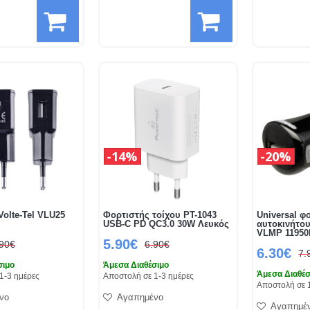
14%
20%
Volte-Tel VLU25
Φορτιστής τοίχου PT-1043
Universal φ
USB-C PD QC3.0 30W Λευκός
αυτοκινήτο
VLMP 11950
5.90€
.90€
6.90€
6.30€
7.
σιμο
Άμεσα Διαθέσιμο
Άμεσα Διαθέσ
1-3 ημέρες
Αποστολή σε 1-3 ημέρες
Αποστολή σε 
νο
Αγαπημένο
Αγαπημέ