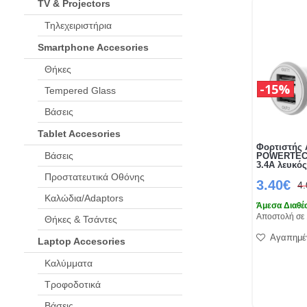
TV & Projectors
Τηλεχειριστήρια
Smartphone Accesories
Θήκες
15%
Tempered Glass
Βάσεις
Tablet Accesories
Φορτιστής 
Βάσεις
POWERTECH
3.4A λευκό
Προστατευτικά Οθόνης
3.40€
4
Καλώδια/Adaptors
Άμεσα Διαθέ
Αποστολή σε 
Θήκες & Τσάντες
Αγαπημέ
Laptop Accesories
Καλύμματα
Τροφοδοτικά
Βάσεις