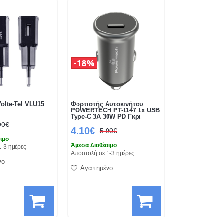
18%
olte-Tel VLU15
Φορτιστής Αυτοκινήτου
POWERTECH PT-1147 1x USB
Type-C 3A 30W PD Γκρι
90€
4.10€
5.00€
ιμο
Άμεσα Διαθέσιμο
1-3 ημέρες
Αποστολή σε 1-3 ημέρες
νο
Αγαπημένο