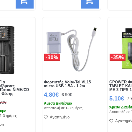
30%
35%
Για
Φορτιστής Volte-Tel VL15
GPOWER ΦΟ
ζόμενες
micro USB 1.5A - 1.2m
TABLET KA
 Τύπου NiMH/CD
ME 3 TIPS 1
1 Θέσης
4.80€
6.90€
5.10€
7.
.90€
Άμεσα Διαθέσιμο
Άμεσα Διαθέσ
Αποστολή σε 1-3 ημέρες
σιμο
Αποστολή σε 
1-3 ημέρες
Αγαπημένο
Αγαπημέ
νο