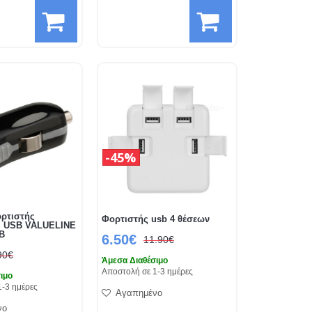
45%
ορτιστής
Φορτιστής usb 4 θέσεων
υ USB VALUELINE
B
6.50€
11.90€
90€
Άμεσα Διαθέσιμο
Αποστολή σε 1-3 ημέρες
ιμο
1-3 ημέρες
Αγαπημένο
νο