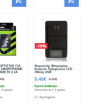
10%
ΡΤΙΣΤΗΣ ΓΙΑ
Φορτιστής Μπαταρίας
I SMARTPHONE
Κινητών Τηλεφώνων LCD
0UB 5V 2.1A
Οθόνη USB
5.40€
90€
6.00€
ιμο
Άμεσα Διαθέσιμο
1-3 ημέρες
Αποστολή σε 1-3 ημέρες
νο
Αγαπημένο