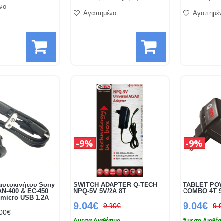
νο
Αγαπημένο
Αγαπημέ
9%
9%
αυτοκινήτου Sony
SWITCH ADAPTER Q-TECH
TABLET PO
AN-400 & EC-450
NPQ-5V 5V/2A 8T
COMBO 4T 9
 micro USB 1.2A
9.04€
9.04€
9.90€
9.
.00€
Άμεσα Διαθέσιμο
Άμεσα Διαθέσ