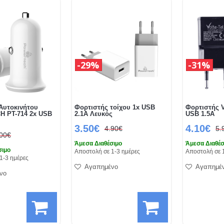
29%
31%
Αυτοκινήτου
Φορτιστής τοίχου 1x USB
Φορτιστής V
 PT-714 2x USB
2.1A Λευκός
USB 1.5A
ς
3.50€
4.10€
4.90€
5.
.00€
Άμεσα Διαθέσιμο
Άμεσα Διαθέσ
σιμο
Αποστολή σε 1-3 ημέρες
Αποστολή σε 
1-3 ημέρες
Αγαπημένο
Αγαπημέ
νο