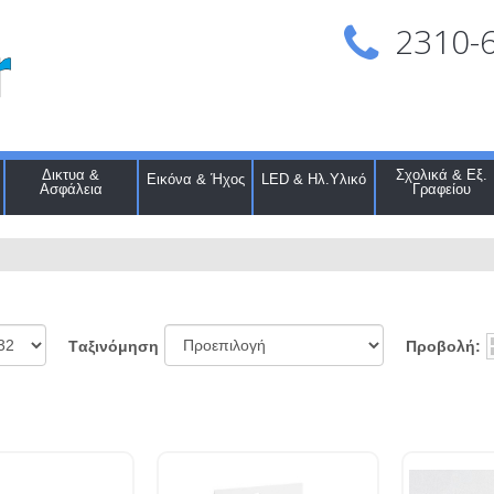
2310-
Δικτυα &
Σχολικά & Εξ.
Εικόνα & Ήχος
LED & Ηλ.Υλικό
Ασφάλεια
Γραφείου
Προβολή:
Tαξινόμηση