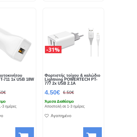
31%
Αυτοκινήτου
Φορτιστής τοίχου & καλώδιο
T-711 1x USB 18W
Lightning POWERTECH PT-
777 2x USB 2.1A
4.50€
50€
6.50€
ιμο
Άμεσα Διαθέσιμο
1-3 ημέρες
Αποστολή σε 1-3 ημέρες
νο
Αγαπημένο