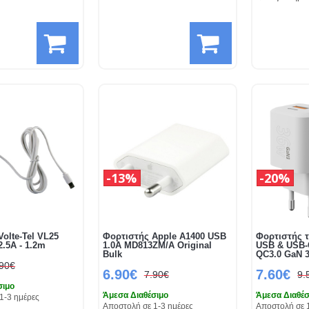
13%
20%
olte-Tel VL25
Φορτιστής Apple A1400 USB
Φορτιστής τ
.5A - 1.2m
1.0A MD813ZM/A Original
USB & USB-
Bulk
QC3.0 GaN 
.90€
6.90€
7.60€
7.90€
9.
σιμο
Άμεσα Διαθέσιμο
Άμεσα Διαθέσ
1-3 ημέρες
Αποστολή σε 1-3 ημέρες
Αποστολή σε 