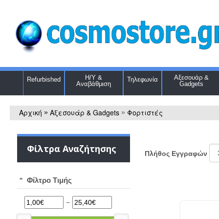
Η/Υ &
Αξεσουάρ &
Refurbished
Τηλεφωνία
Αναβάθμιση
Gadgets
Αρχική
Αξεσουάρ & Gadgets
Φορτιστές
»
»
Φίλτρα Αναζήτησης
Πλήθος Εγγραφών
Φίλτρο Τιμής
−