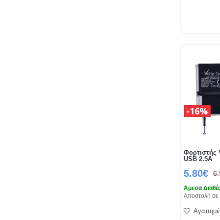
16%
Φορτιστής 
USB 2.5A
5.80€
6
Άμεσα Διαθέ
Αποστολή σε 
Αγαπημέ