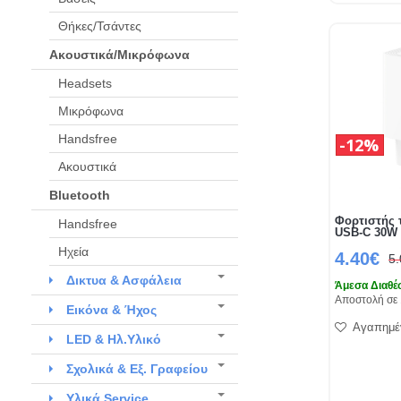
Θήκες/Τσάντες
Ακουστικά/Μικρόφωνα
Headsets
Μικρόφωνα
Handsfree
12%
Ακουστικά
Bluetooth
Φορτιστής 
Handsfree
USB-C 30W 
Ηχεία
4.40€
5
Δικτυα & Ασφάλεια
Άμεσα Διαθέ
Αποστολή σε 
Εικόνα & Ήχος
Αγαπημέ
LED & Ηλ.Υλικό
Σχολικά & Εξ. Γραφείου
Υλικά Service