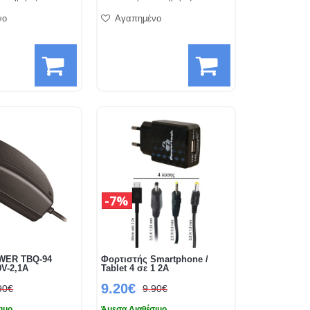
νο
Αγαπημένο
7%
WER TBQ-94
Φορτιστής Smartphone /
V-2,1A
Tablet 4 σε 1 2A
9.20€
90€
9.90€
ιμο
Άμεσα Διαθέσιμο