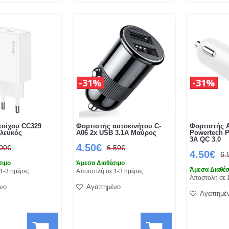
31%
31%
τοίχου CC329
Φορτιστής αυτοκινήτου C-
Φορτιστής 
λευκός
A06 2x USB 3.1A Μαύρος
Powertech P
3A QC 3.0
4.50€
.00€
6.50€
4.50€
6.
σιμο
Άμεσα Διαθέσιμο
Άμεσα Διαθέσ
1-3 ημέρες
Αποστολή σε 1-3 ημέρες
Αποστολή σε 
νο
Αγαπημένο
Αγαπημέ