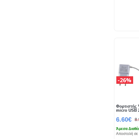
26%
Φορτιστής V
micro USB 2
6.60€
8
Άμεσα Διαθέ
Αποστολή σε 