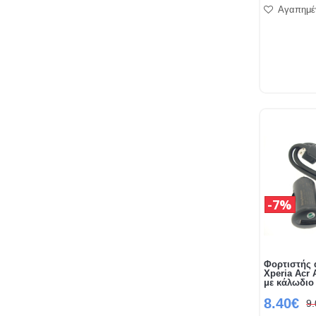
Αγαπημέ
7%
Φορτιστής 
Xperia Acr 
με κάλωδιο
8.40€
9