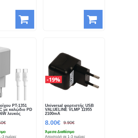
19%
οίχου PT-1351
Universal φορτιστής USB
C με καλώδιο PD
VALUELINE VLMP 11955
36W λευκός
2100mA
8.00€
50€
9.90€
ιμο
Άμεσα Διαθέσιμο
1-3 ημέρες
Αποστολή σε 1-3 ημέρες