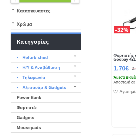
Kατασκευαστές
Χρώμα
32%
Κατηγορίες
Φορτιστής 
Refurbished
Goobay 421
Η/Υ & Αναβάθμιση
1.70€
2
Τηλεφωνία
Άμεσα Διαθέ
Αποστολή σε 
Αξεσουάρ & Gadgets
Αγαπημέ
Power Bank
Φορτιστές
Gadgets
Mousepads