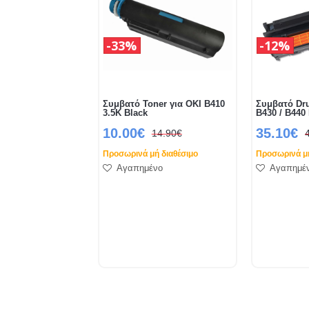
33%
12%
Συμβατό Toner για OKI B410
Συμβατό Dru
3.5K Black
B430 / B440
10.00€
35.10€
14.90€
Προσωρινά μή διαθέσιμο
Προσωρινά μή
Αγαπημένο
Αγαπημέ