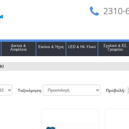
2310-
Δικτυα &
Σχολικά & Εξ.
Εικόνα & Ήχος
LED & Ηλ.Υλικό
Ασφάλεια
Γραφείου
KI
Προβολή:
Tαξινόμηση