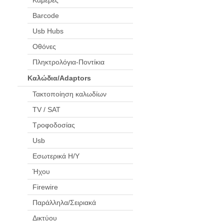
Barcode
Usb Hubs
Οθόνες
Πληκτρολόγια-Ποντίκια
Καλώδια/Adaptors
Τακτοποίηση καλωδίων
TV / SAT
Τροφοδοσίας
Usb
Εσωτερικά Η/Υ
Ήχου
Firewire
Παράλληλα/Σειριακά
Δικτύου