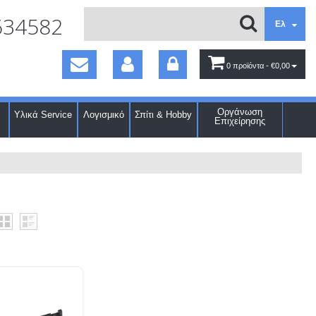
634582
Ελ
0 προϊόντα
- €0,00
Οργάνωση
Υλικά Service
Λογισμικό
Σπίτι & Hobby
Επιχείρησης