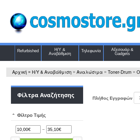
Η/Υ &
Αξεσουάρ &
Refurbished
Τηλεφωνία
Αναβάθμιση
Gadgets
Αρχική
Η/Υ & Αναβάθμιση
Αναλώσιμα
Toner-Drum
O
»
»
»
»
Φίλτρα Αναζήτησης
Πλήθος Εγγραφών
Φίλτρο Τιμής
−