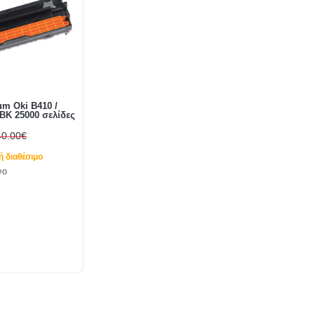
m Oki B410 /
 BK 25000 σελίδες
40.00€
 διαθέσιμο
νο