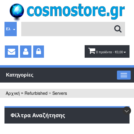
Ελ
0 προϊόντα
- €0,00
Κατηγορίες
Αρχική
Refurbished
Servers
»
»
Φίλτρα Αναζήτησης