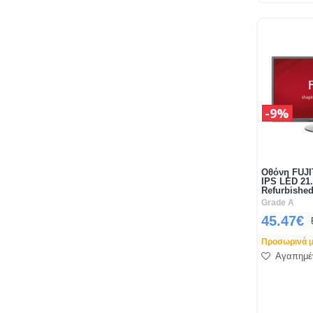
9%
Οθόνη FUJI
IPS LED 21
Refurbishe
Grade A
45.47€
Προσωρινά μ
Αγαπημέ