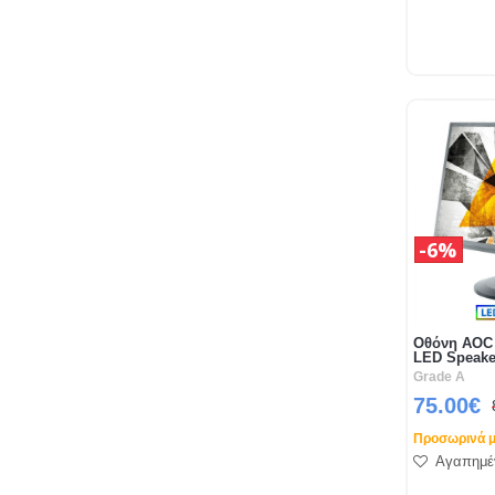
6%
Οθόνη AOC
LED Speake
Grade A
75.00€
Προσωρινά μ
Αγαπημέ