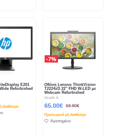
7%
iteDisplay E201
Οθόνη Lenovo ThinkVision
 Wide Refurbished
T2224zD 22" FHD W-LED με
Webcam Refurbished
Grade A
65.00€
69.90€
 διαθέσιμο
νο
Προσωρινά μή διαθέσιμο
Αγαπημένο