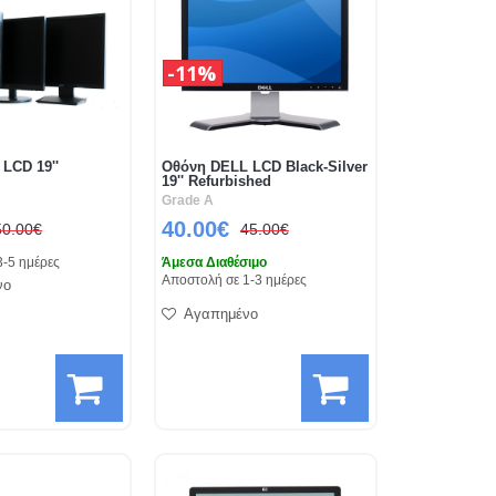
11%
 LCD 19''
Οθόνη DELL LCD Black-Silver
19'' Refurbished
Grade A
40.00€
50.00€
45.00€
3-5 ημέρες
Άμεσα Διαθέσιμο
Αποστολή σε 1-3 ημέρες
νο
Αγαπημένο