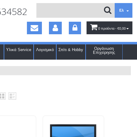
634582
Ελ
0 προϊόντα
- €0,00
Οργάνωση
Υλικά Service
Λογισμικό
Σπίτι & Hobby
Επιχείρησης