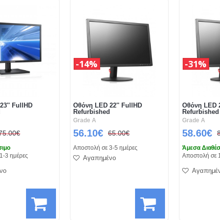
14%
31%
3'' FullHD
Οθόνη LED 22'' FullHD
Οθόνη LED 2
d
Refurbished
Refurbished
Grade A
Grade A
56.10€
58.60€
75.00€
65.00€
σιμο
Αποστολή σε 3-5 ημέρες
Άμεσα Διαθέσ
1-3 ημέρες
Αποστολή σε 
Αγαπημένο
νο
Αγαπημέ