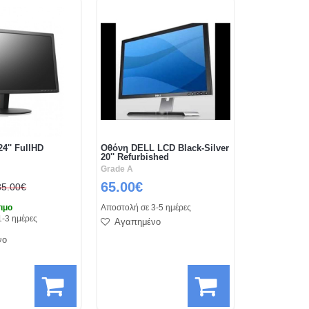
4'' FullHD
Οθόνη DELL LCD Black-Silver
20'' Refurbished
Grade A
65.00€
85.00€
ιμο
Αποστολή σε 3-5 ημέρες
1-3 ημέρες
Αγαπημένο
νο