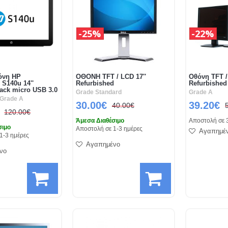
25%
22%
όνη HP
ΟΘΟΝΗ TFT / LCD 17''
Οθόνη TFT /
 S140u 14''
Refurbished
Refurbished
ack micro USB 3.0
Grade Standard
Grade A
 Grade A
30.00€
39.20€
40.00€
120.00€
Άμεσα Διαθέσιμο
Αποστολή σε 
σιμο
Αποστολή σε 1-3 ημέρες
Αγαπημέ
1-3 ημέρες
Αγαπημένο
νο