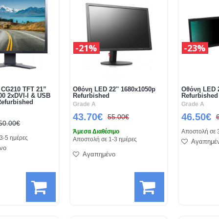
21%
23%
 CG210 TFT 21”
Οθόνη LED 22'' 1680x1050p
Οθόνη LED 2
00 2xDVI-I & USB
Refurbished
Refurbished
Refurbished
Grade A
Grade A
43.70€
46.50€
55.00€
50.00€
Άμεσα Διαθέσιμο
Αποστολή σε 
3-5 ημέρες
Αποστολή σε 1-3 ημέρες
Αγαπημέ
νο
Αγαπημένο