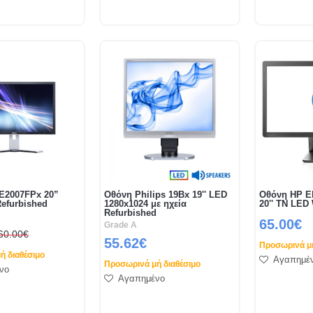
 E2007FPx 20”
Οθόνη Philips 19Bx 19'' LED
Οθόνη HP El
Refurbished
1280x1024 με ηχεία
20'' TN LED
Refurbished
65.00€
Grade A
60.00€
55.62€
Προσωρινά μή
ή διαθέσιμο
Αγαπημέ
Προσωρινά μή διαθέσιμο
νο
Αγαπημένο