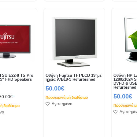
TSU E22-8 TS Pro
Οθόνη Fujitsu TFT/LCD 19''με
Οθόνη HP L
.5" FHD Speakers
ηχεία A/B19-5 Refurbished
1280x1024 S
d
DVI-D & US
50.00€
Refurbished
50.00€
50.00€
Προσωρινά μή διαθέσιμο
Αγαπημένο
Προσωρινά μή
ή διαθέσιμο
Αγαπημέ
νο