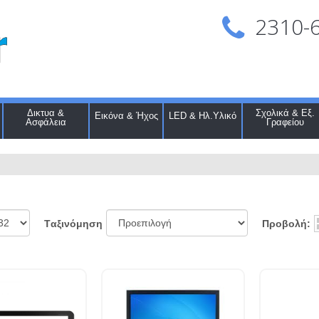
2310-
Δικτυα &
Σχολικά & Εξ.
Εικόνα & Ήχος
LED & Ηλ.Υλικό
Ασφάλεια
Γραφείου
Προβολή:
Tαξινόμηση