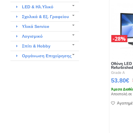
LED & Ηλ.Υλικό
Σχολικά & Εξ. Γραφείου
Υλικά Service
Λογισμικό
28%
Σπίτι & Hobby
Οργάνωση Επιχείρησης
Οθόνη LED 2
Refurbishe
Grade A
53.80€
Άμεσα Διαθέ
Αποστολή σε 
Αγαπημέ