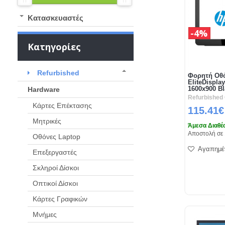
Kατασκευαστές
4%
Κατηγορίες
Refurbished
Φορητή Οθ
EliteDisplay
1600x900 Bl
Hardware
Refurbished
Κάρτες Επέκτασης
115.41€
Μητρικές
Άμεσα Διαθέ
Αποστολή σε 
Οθόνες Laptop
Αγαπημέ
Eπεξεργαστές
Σκληροί Δίσκοι
Οπτικοί Δίσκοι
Κάρτες Γραφικών
Μνήμες