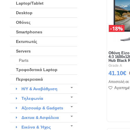
Laptop/Tablet
Desktop
Οθόνες
18%
Smartphones
Εκτυπωτές
Servers
Οθόνη Eizo
4:3 1600x12
Parts
Hub Black 
Grade A
Τροφοδοτικά Laptop
41.10€
Περιφερειακά
Αποστολή σε 
Αγαπημέ
Η/Υ & Αναβάθμιση
Τηλεφωνία
Αξεσουάρ & Gadgets
Δικτυα & Ασφάλεια
Εικόνα & Ήχος