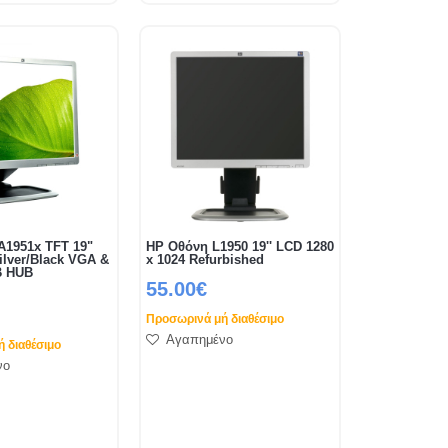
A1951x TFT 19"
HP Οθόνη L1950 19'' LCD 1280
ilver/Black VGA &
x 1024 Refurbished
B HUB
55.00€
Προσωρινά μή διαθέσιμο
Αγαπημένο
 διαθέσιμο
νο