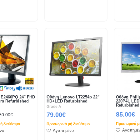
 E2460PQ 24" FHD
Οθόνη Lenovo LT2254p 22”
Οθόνη Philip
rs Refurbished
HD+LED Refurbished
220P4L LED 
Refurbished
Grade A
85.00€
79.00€
80.00€
Προσωρινά μή
ή διαθέσιμο
Προσωρινά μή διαθέσιμο
Αγαπημέ
νο
Αγαπημένο