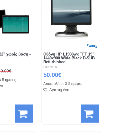
2'' χωρίς βάση -
Οθόνη HP L1908wx TFT 19"
1440x900 Wide Black D-SUB
Refurbished
Grade A
60.00€
50.00€
3-5 ημέρες
Αποστολή σε 3-5 ημέρες
νο
Αγαπημένο