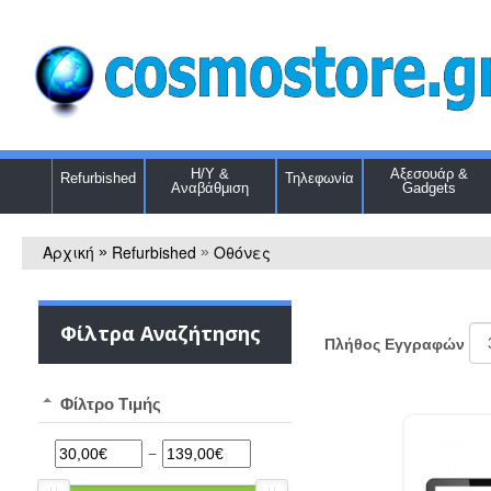
Η/Υ &
Αξεσουάρ &
Refurbished
Τηλεφωνία
Αναβάθμιση
Gadgets
Αρχική
Refurbished
Οθόνες
»
»
Φίλτρα Αναζήτησης
Πλήθος Εγγραφών
Φίλτρο Τιμής
−