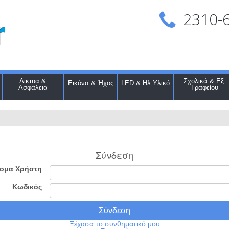
2310-
Δικτυα &
Σχολικά & Εξ.
Εικόνα & Ήχος
LED & Ηλ.Υλικό
Ασφάλεια
Γραφείου
Σύνδεση
ομα Χρήστη
Κωδικός
Ξέχασα το συνθηματικό μου