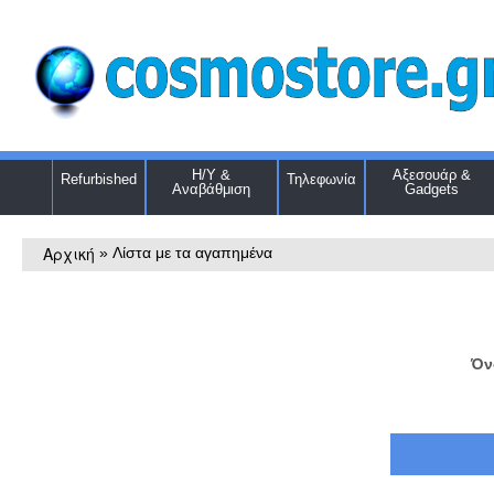
Η/Υ &
Αξεσουάρ &
Refurbished
Τηλεφωνία
Αναβάθμιση
Gadgets
Αρχική
»
Λίστα με τα αγαπημένα
Όν