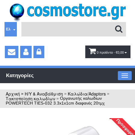
Ελ
0 προϊόντα
- €0,00
Κατηγορίες
Αρχική
Η/Υ & Αναβάθμιση
Καλώδια/Adaptors
»
»
»
Τακτοποίηση καλωδίων
»
Οργανωτής καλωδίων
POWERTECH TIES-032 3.3x1x1cm διαφανές 20τμχ
Προσφορά