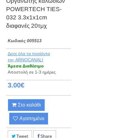
Οργανωτής καλωδίων
POWERTECH TIES-
032 3.3x1x1cm
διαφανές 20τμχ
Kωδικός 005513
Δειτε όλα τα προϊόντα
της ARNOCANALI
Άμεσα Διαθέσιμο
Αποστολή σε 1-3 ημέρες
3.00€
Στο καλάθι
Αγαπημένο
Tweet
Share