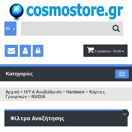
Ελ
0 προϊόντα
- €0,00
Κατηγορίες
Αρχική
Η/Υ & Αναβάθμιση
Hardware
Κάρτες
»
»
»
Γραφικών
NVIDIA
»
Φίλτρα Αναζήτησης