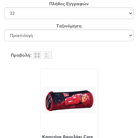
Πλήθος Εγγραφών
Tαξινόμηση
Προβολή:
Κασετίνα βαρελάκι Cars