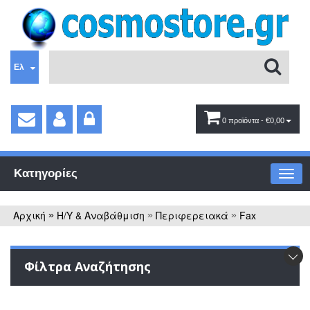
Ελ
0 προϊόντα
- €0,00
Κατηγορίες
Αρχική
Η/Υ & Αναβάθμιση
Περιφερειακά
Fax
»
»
»
Φίλτρα Αναζήτησης