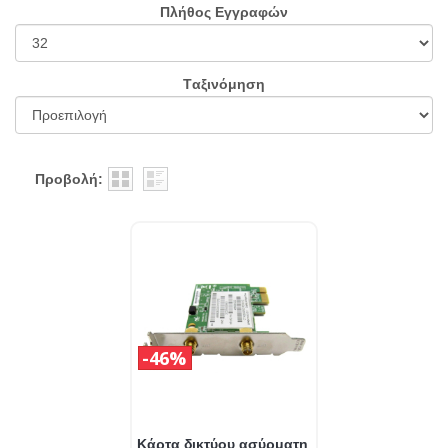
Πλήθος Εγγραφών
Tαξινόμηση
Προβολή:
46%
Κάρτα δικτύου ασύρματη