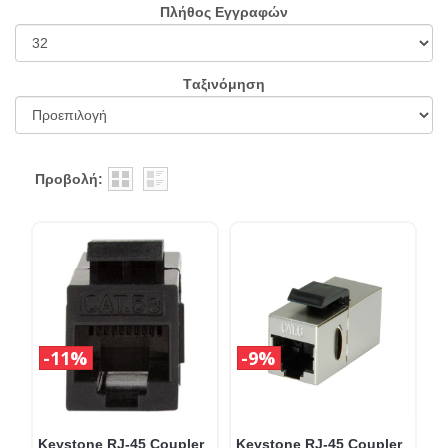
Πλήθος Εγγραφών
Tαξινόμηση
Προβολή:
11%
9%
Keystone RJ-45 Coupler
Keystone RJ-45 Coupler