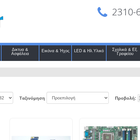
2310-
Δικτυα &
Σχολικά & Εξ.
Εικόνα & Ήχος
LED & Ηλ.Υλικό
Ασφάλεια
Γραφείου
Προβολή:
Tαξινόμηση