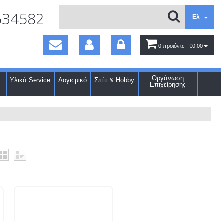
634582
Ελ
0 προϊόντα
- €0,00
Οργάνωση
Υλικά Service
Λογισμικό
Σπίτι & Hobby
Επιχείρησης