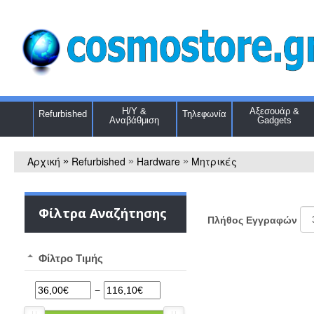
Η/Υ &
Αξεσουάρ &
Refurbished
Τηλεφωνία
Αναβάθμιση
Gadgets
Αρχική
Refurbished
Hardware
Μητρικές
»
»
»
Φίλτρα Αναζήτησης
Πλήθος Εγγραφών
Φίλτρο Τιμής
−