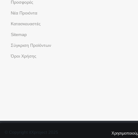
Προσφορές
Νέα Προιόντα
Kατασκευαστές
Sitemap
Σύγκριση Προϊόντων
Όροι Χρήσης
© Copyright itXproject 2025
Χρησιμοποιούμ