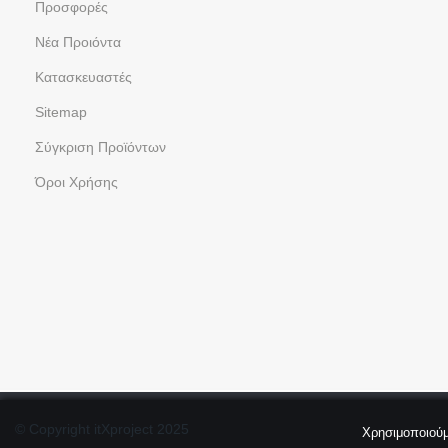
Προσφορές
Νέα Προιόντα
Kατασκευαστές
Sitemap
Σύγκριση Προϊόντων
Όροι Χρήσης
© Copyright itXproject 2025
Χρησιμοποιούμ