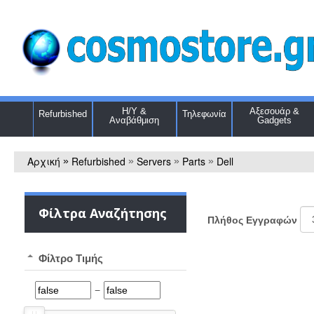
Η/Υ &
Αξεσουάρ &
Refurbished
Τηλεφωνία
Αναβάθμιση
Gadgets
Αρχική
Refurbished
Servers
Parts
Dell
»
»
»
»
Φίλτρα Αναζήτησης
Πλήθος Εγγραφών
Φίλτρο Τιμής
−