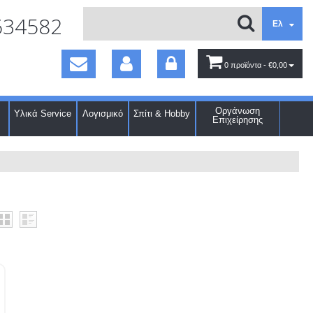
634582
Ελ
0 προϊόντα
- €0,00
Οργάνωση
Υλικά Service
Λογισμικό
Σπίτι & Hobby
Επιχείρησης