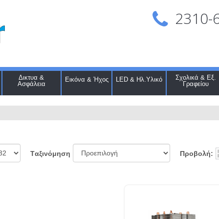
2310-
Δικτυα &
Σχολικά & Εξ.
Εικόνα & Ήχος
LED & Ηλ.Υλικό
Ασφάλεια
Γραφείου
Προβολή:
Tαξινόμηση