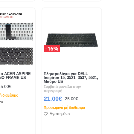
16%
ιο ACER ASPIRE
Πληκτρολόγιο για DELL
 NO FRAME US
Inspiron 15, 3521, 3537, 5521,
Μαύρο US
25.00€
Συμβατά μοντέλα στην
περιγραφή
 διαθέσιμο
21.00€
25.00€
νο
Προσωρινά μή διαθέσιμο
Αγαπημένο