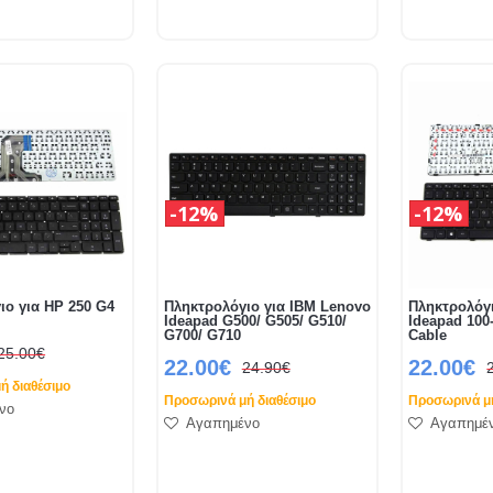
12%
12%
ιο για HP 250 G4
Πληκτρολόγιο για IBM Lenovo
Πληκτρολόγι
Ideapad G500/ G505/ G510/
Ideapad 100
G700/ G710
Cable
25.00€
22.00€
22.00€
24.90€
ή διαθέσιμο
Προσωρινά μή διαθέσιμο
Προσωρινά μή
νο
Αγαπημένο
Αγαπημέ