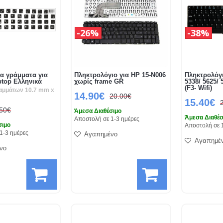
26%
38%
α γράμματα για
Πληκτρολόγιο για HP 15-N006
Πληκτρολόγι
ptop Ελληνικά
χωρίς frame GR
5338/ 5625/ 
(F3- Wifi)
αμμάτων 10.7 mm x
14.90€
20.00€
15.40€
.50€
Άμεσα Διαθέσιμο
Άμεσα Διαθέσ
Αποστολή σε 1-3 ημέρες
σιμο
Αποστολή σε 
1-3 ημέρες
Αγαπημένο
Αγαπημέ
νο