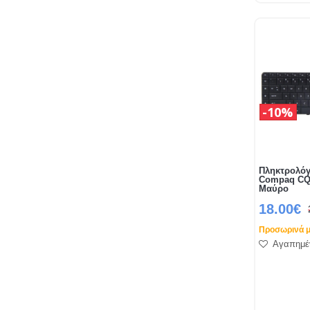
10%
Πληκτρολόγ
Compaq CQ6
Μαύρο
18.00€
Προσωρινά μ
Αγαπημέ