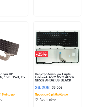
25%
ο για HP
Πληκτρολόγιο για Fujitsu
N, 15-E, 15-H, 15-
Lifebook A532 N532 AH532
NH532 AH562 US BLACK
26.20€
35.00€
 διαθέσιμο
Προσωρινά μή διαθέσιμο
νο
Αγαπημένο