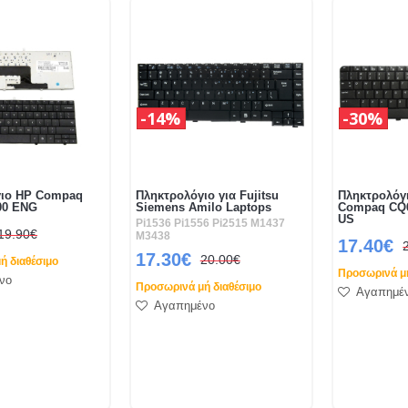
14%
30%
γιο HP Compaq
Πληκτρολόγιο για Fujitsu
Πληκτρολόγι
000 ENG
Siemens Amilo Laptops
Compaq CQ6
US
Pi1536 Pi1556 Pi2515 M1437
19.90€
M3438
17.40€
17.30€
20.00€
ή διαθέσιμο
Προσωρινά μή
νο
Προσωρινά μή διαθέσιμο
Αγαπημέ
Αγαπημένο