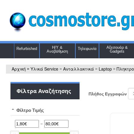
Η/Υ &
Αξεσουάρ &
Refurbished
Τηλεφωνία
Αναβάθμιση
Gadgets
Αρχική
Υλικά Service
Ανταλλακτικά
Laptop
Πληκτρ
»
»
»
»
Φίλτρα Αναζήτησης
Πλήθος Εγγραφών
Φίλτρο Τιμής
−