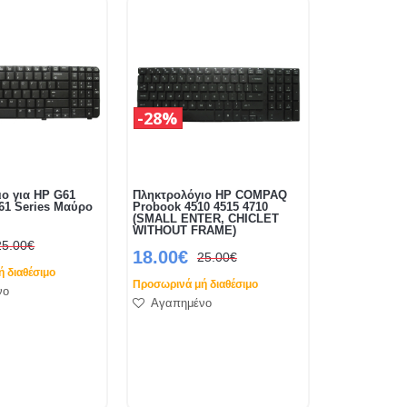
28%
ο για HP G61
Πληκτρολόγιο HP COMPAQ
1 Series Μαύρο
Probook 4510 4515 4710
(SMALL ENTER, CHICLET
WITHOUT FRAME)
25.00€
18.00€
25.00€
 διαθέσιμο
Προσωρινά μή διαθέσιμο
νο
Αγαπημένο