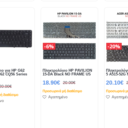
6%
20%
ιο για HP G62
Πληκτρολόγιο HP PAVILION
Πληκτρολόγ
2 CQ56 Series
15-DA Black NO FRAME US
5 A515-52G
18.90€
20.10€
20.00€
20.00€
Προσωρινά μή διαθέσιμο
Προσωρινά μή
ή διαθέσιμο
Αγαπημένο
Αγαπημέ
νο