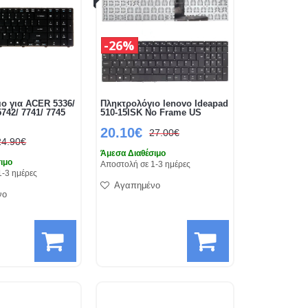
26%
ο για ACER 5336/
Πληκτρολόγιο lenovo Ideapad
5742/ 7741/ 7745
510-15ISK No Frame US
20.10€
27.00€
24.90€
Άμεσα Διαθέσιμο
ιμο
Αποστολή σε 1-3 ημέρες
1-3 ημέρες
Αγαπημένο
νο