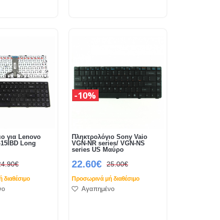
10%
ο για Lenovo
Πληκτρολόγιο Sony Vaio
-15IBD Long
VGN-NR series/ VGN-NS
series US Μαύρο
22.60€
24.90€
25.00€
 διαθέσιμο
Προσωρινά μή διαθέσιμο
νο
Αγαπημένο