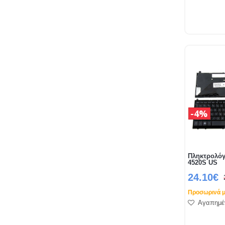
4%
Πληκτρολόγ
4520S US
24.10€
Προσωρινά μ
Αγαπημέ