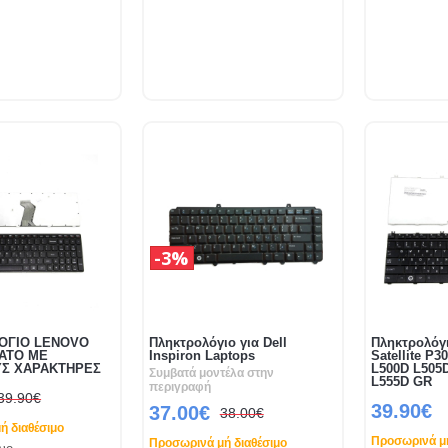
3%
ΟΓΙΟ LENOVO
Πληκτρολόγιο για Dell
Πληκτρολόγι
ΑΤΟ ΜΕ
Inspiron Laptops
Satellite P3
ΥΣ ΧΑΡΑΚΤΗΡΕΣ
L500D L505D
Συμβατά μοντέλα στην
L555D GR
περιγραφή
39.90€
39.90€
37.00€
38.00€
ή διαθέσιμο
Προσωρινά μή
Προσωρινά μή διαθέσιμο