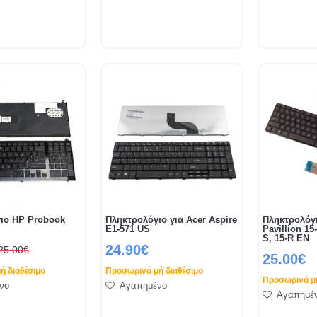
ιο HP Probook
Πληκτρολόγιο για Acer Aspire
Πληκτρολόγι
E1-571 US
Pavillion 15-
S, 15-R EN
24.90€
25.00€
25.00€
ή διαθέσιμο
Προσωρινά μή διαθέσιμο
Προσωρινά μή
νο
Αγαπημένο
Αγαπημέ