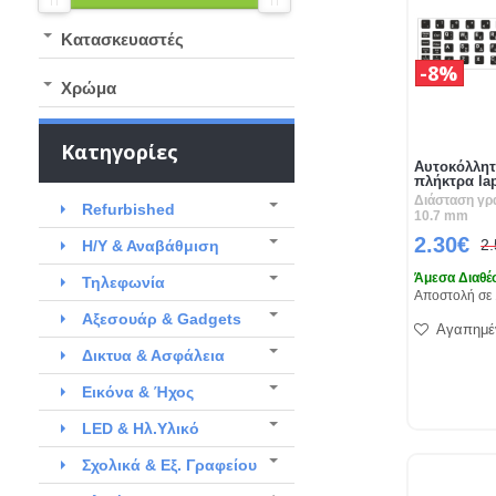
Kατασκευαστές
8%
Χρώμα
Κατηγορίες
Αυτοκόλλητ
πλήκτρα la
Διάσταση γρ
Refurbished
10.7 mm
2.30€
2
Η/Υ & Αναβάθμιση
Άμεσα Διαθέ
Τηλεφωνία
Αποστολή σε 
Αξεσουάρ & Gadgets
Αγαπημέ
Δικτυα & Ασφάλεια
Εικόνα & Ήχος
LED & Ηλ.Υλικό
Σχολικά & Εξ. Γραφείου