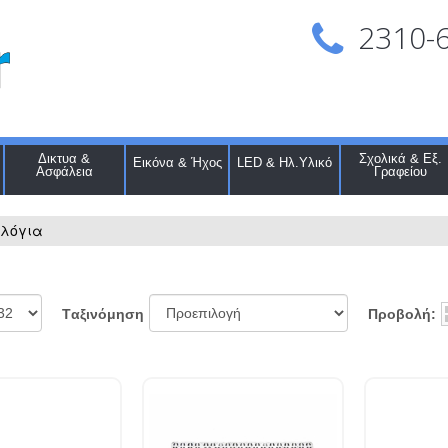
2310-
Δικτυα &
Σχολικά & Εξ.
Εικόνα & Ήχος
LED & Ηλ.Υλικό
Ασφάλεια
Γραφείου
ολόγια
Προβολή:
Tαξινόμηση