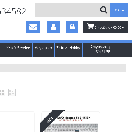
634582
Ελ
0 προϊόντα
- €0,00
Οργάνωση
Υλικά Service
Λογισμικό
Σπίτι & Hobby
Επιχείρησης
Νέο