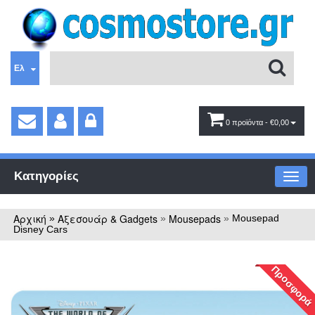
Ελ
0 προϊόντα
- €0,00
Κατηγορίες
Αρχική
Αξεσουάρ & Gadgets
Mousepads
»
»
»
Mousepad
Disney Cars
Προσφορά