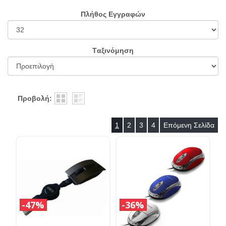
Πλήθος Εγγραφών
Tαξινόμηση
Προβολή:
1
2
3
4
Επόμενη Σελίδα
47%
36%