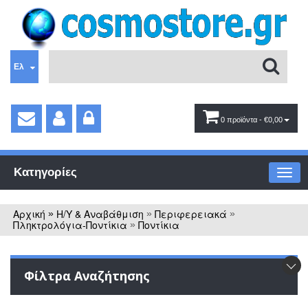
Ελ
0 προϊόντα
- €0,00
Κατηγορίες
Αρχική
Η/Υ & Αναβάθμιση
Περιφερειακά
»
»
»
Πληκτρολόγια-Ποντίκια
Ποντίκια
»
Φίλτρα Αναζήτησης