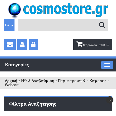
Ελ
0 προϊόντα
- €0,00
Κατηγορίες
Αρχική
Η/Υ & Αναβάθμιση
Περιφερειακά
Κάμερες
»
»
»
»
Webcam
Φίλτρα Αναζήτησης