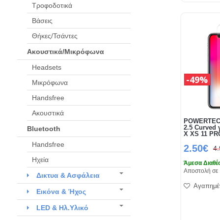
Τροφοδοτικά
Βάσεις
Θήκες/Τσάντες
Ακουστικά/Μικρόφωνα
Headsets
49%
Μικρόφωνα
Handsfree
Ακουστικά
POWERTECH
2.5 Curved 
Bluetooth
X XS 11 PR
Handsfree
2.50€
4
Ηχεία
Άμεσα Διαθέ
Αποστολή σε 
Δικτυα & Ασφάλεια
Αγαπημέ
Εικόνα & Ήχος
LED & Ηλ.Υλικό