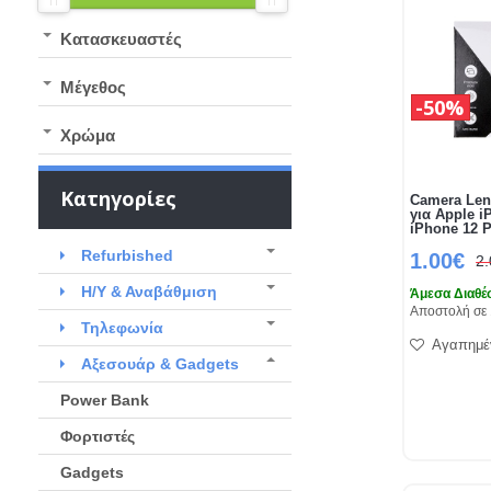
Kατασκευαστές
Μέγεθος
50%
Χρώμα
Κατηγορίες
Camera Len
για Apple i
iPhone 12 
Refurbished
1.00€
2
Η/Υ & Αναβάθμιση
Άμεσα Διαθέ
Αποστολή σε 
Τηλεφωνία
Αγαπημέ
Αξεσουάρ & Gadgets
Power Bank
Φορτιστές
Gadgets