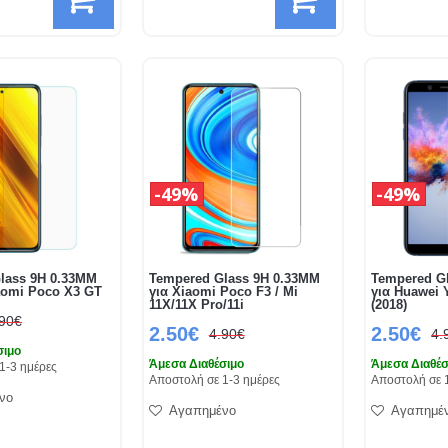
49%
49%
lass 9H 0.33MM
Tempered Glass 9H 0.33MM
Tempered G
iaomi Poco X3 GT
για Xiaomi Poco F3 / Mi
για Huawei 
11X/11X Pro/11i
(2018)
.90€
2.50€
2.50€
4.90€
4.
σιμο
Άμεσα Διαθέσιμο
Άμεσα Διαθέσ
1-3 ημέρες
Αποστολή σε 1-3 ημέρες
Αποστολή σε 
νο
Αγαπημένο
Αγαπημέ