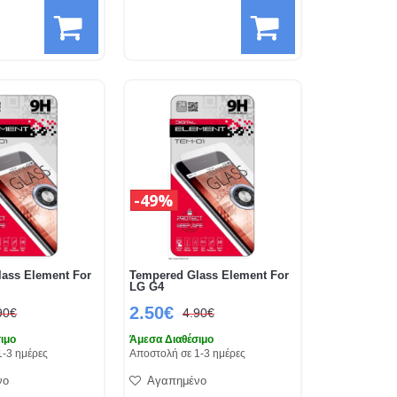
49%
ass Element For
Tempered Glass Element For
LG G4
2.50€
90€
4.90€
ιμο
Άμεσα Διαθέσιμο
1-3 ημέρες
Αποστολή σε 1-3 ημέρες
νο
Αγαπημένο