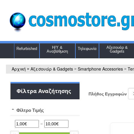
Η/Υ &
Αξεσουάρ &
Refurbished
Τηλεφωνία
Αναβάθμιση
Gadgets
Αρχική
Αξεσουάρ & Gadgets
Smartphone Accesories
Te
»
»
»
Φίλτρα Αναζήτησης
Πλήθος Εγγραφών
Φίλτρο Τιμής
−