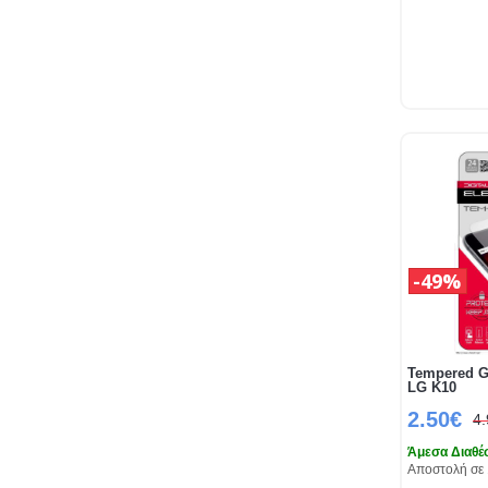
49%
Tempered G
LG K10
2.50€
4
Άμεσα Διαθέ
Αποστολή σε 