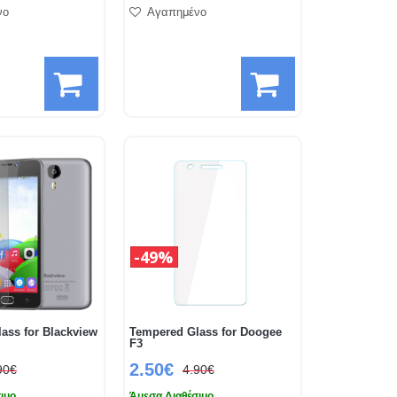
νο
Αγαπημένο
49%
ass for Blackview
Tempered Glass for Doogee
F3
2.50€
90€
4.90€
ιμο
Άμεσα Διαθέσιμο