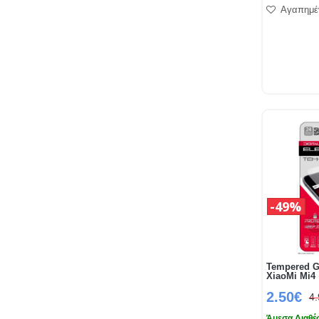
Αγαπημέ
49%
Tempered G
XiaoMi Mi4
2.50€
4
Άμεσα Διαθέ