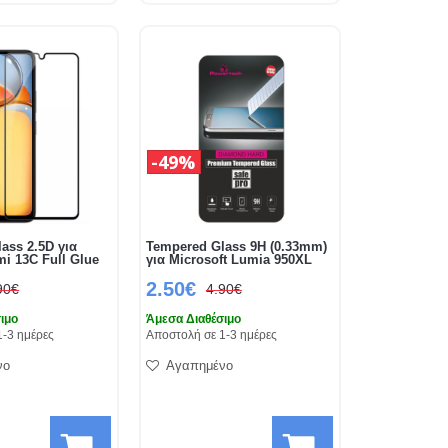
49%
ass 2.5D για
Tempered Glass 9H (0.33mm)
i 13C Full Glue
για Microsoft Lumia 950XL
2.50€
90€
4.90€
ιμο
Άμεσα Διαθέσιμο
1-3 ημέρες
Αποστολή σε 1-3 ημέρες
νο
Αγαπημένο