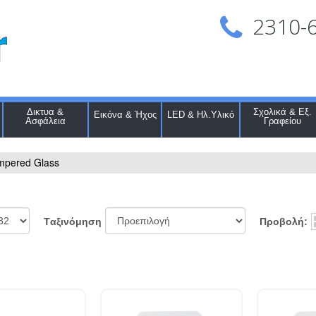
2310-
Δικτυα &
Σχολικά & Εξ.
Εικόνα & Ήχος
LED & Ηλ.Υλικό
Ασφάλεια
Γραφείου
mpered Glass
Προβολή:
Tαξινόμηση