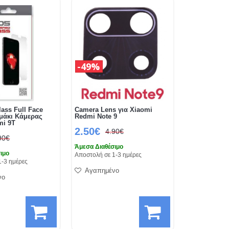
49%
ass Full Face
Camera Lens για Xiaomi
αμάκι Κάμερας
Redmi Note 9
mi 9T
2.50€
4.90€
90€
Άμεσα Διαθέσιμο
ιμο
Αποστολή σε 1-3 ημέρες
1-3 ημέρες
Αγαπημένο
νο