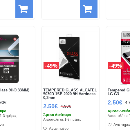
49%
49%
lass 9H(0.33MM)
TEMPERED GLASS ALCATEL
Tempered Gl
1
5030D 1SE 2020 9H Hardness
LG G3
0,3mm
2.50€
.90€
4.
2.50€
4.90€
σιμο
Άμεσα Διαθέσ
Άμεσα Διαθέσιμο
1-3 ημέρες
Αποστολή σε 
Αποστολή σε 1-3 ημέρες
νο
Αγαπημέ
Αγαπημένο