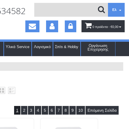
634582
Ελ
0 προϊόντα
- €0,00
Οργάνωση
Υλικά Service
Λογισμικό
Σπίτι & Hobby
Επιχείρησης
1
2
3
4
5
6
7
8
9
10
Επόμενη Σελίδα