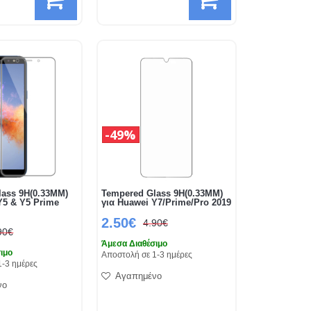
49%
lass 9H(0.33MM)
Tempered Glass 9H(0.33MM)
Y5 & Y5 Prime
για Huawei Y7/Prime/Pro 2019
2.50€
4.90€
90€
Άμεσα Διαθέσιμο
ιμο
Αποστολή σε 1-3 ημέρες
1-3 ημέρες
Αγαπημένο
νο