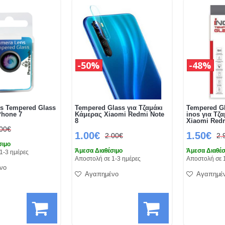
50%
48%
s Tempered Glass
Tempered Glass για Τζαμάκι
Tempered Gl
Phone 7
Κάμερας Xiaomi Redmi Note
inos για Τζ
8
Xiaomi Red
.00€
1.00€
1.50€
2.00€
2.
σιμο
Άμεσα Διαθέσιμο
Άμεσα Διαθέσ
1-3 ημέρες
Αποστολή σε 1-3 ημέρες
Αποστολή σε 
νο
Αγαπημένο
Αγαπημέ