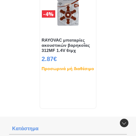
4%
RAYOVAC μπαταρίες
ακουστικών βαρηκοΐας
312MF 1.4V 6τμχ
2.87€
Προσωρινά μή διαθέσιμο
Κατάστημα