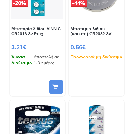
20%
44%
Μπαταρία λιθίου VINNIC
Μπαταρία λιθίου
CR2016 3v 5τμχ
(κουμπί) CR2032 3V
3.21€
0.56€
Άμεσα
Αποστολή σε
Προσωρινά μή διαθέσιμο
Διαθέσιμο
1-3 ημέρες