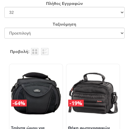
Πλήθος Εγγραφών
Tαξινόμηση
Προβολή:
64%
19%
Τσάντα ώμου για
Θήκη φωτογραφικών