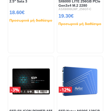
2.5'' Sata 3
SX6000 LITE 256GB PCIe
Gen3x4 M.2 2280
ASX6000LNP_256GT-C
18.60€
19.30€
Προσωρινά μή διαθέσιμο
Προσωρινά μή διαθέσιμο
3%
12%
SSD SILICON POWER A55
SSD Netac N600S 128GB