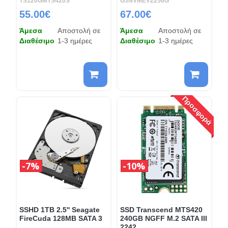
TS120GMTS420S
G3NVMEV2256G
55.00€
67.00€
Άμεσα
Αποστολή σε
Άμεσα
Αποστολή σε
Διαθέσιμο
1-3 ημέρες
Διαθέσιμο
1-3 ημέρες
Προσφορά
7%
10%
SSHD 1TB 2.5'' Seagate
SSD Transcend MTS420
FireCuda 128MB SATA 3
240GB NGFF M.2 SATA III
2242