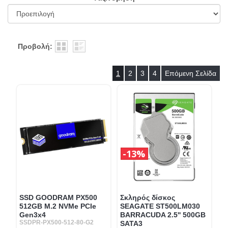
Προβολή:
1
2
3
4
Επόμενη Σελίδα
13%
SSD GOODRAM PX500
Σκληρός δίσκος
512GB M.2 NVMe PCIe
SEAGATE ST500LM030
Gen3x4
BARRACUDA 2.5'' 500GB
SSDPR-PX500-512-80-G2
SATA3