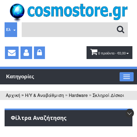
Ελ
0 προϊόντα
- €0,00
Κατηγορίες
Αρχική
Η/Υ & Αναβάθμιση
Hardware
Σκληροί Δίσκοι
»
»
»
Φίλτρα Αναζήτησης