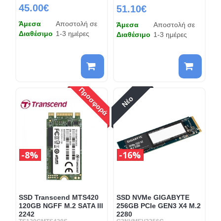
45.00€
51.10€
Άμεσα
Αποστολή σε
Άμεσα
Αποστολή σε
Διαθέσιμο
1-3 ημέρες
Διαθέσιμο
1-3 ημέρες
Προσφορά
Νέο
8%
16%
SSD Transcend MTS420
SSD NVMe GIGABYTE
120GB NGFF M.2 SATA III
256GB PCIe GEN3 X4 M.2
2242
2280