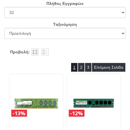
Πλήθος Εγγραφών
Tαξινόμηση
Προβολή:
1
2
3
Επόμενη Σελίδα
13%
12%