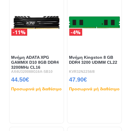
11%
4%
Μνήμη ADATA XPG
Μνήμη Kingston 8 GB
GAMMIX D10 8GB DDR4
DDR4 3200 UDIMM CL22
3200MHz CL16
AX4U320088G16A-SB10
KVR32N22S6/8
44.50€
47.90€
Προσωρινά μή διαθέσιμο
Προσωρινά μή διαθέσιμο