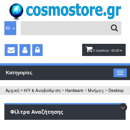
Ελ
0 προϊόντα
- €0,00
Κατηγορίες
Αρχική
Η/Υ & Αναβάθμιση
Hardware
Μνήμες
Desktop
»
»
»
»
Φίλτρα Αναζήτησης