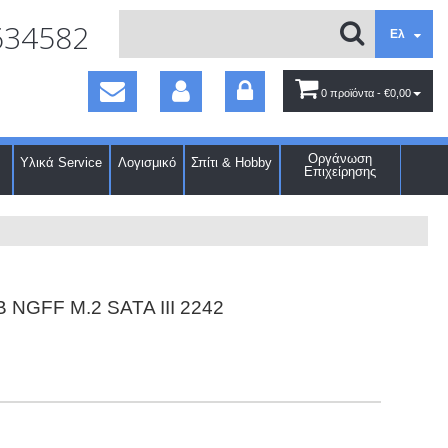
634582
Ελ
0 προϊόντα
- €0,00
Οργάνωση
Υλικά Service
Λογισμικό
Σπίτι & Hobby
Επιχείρησης
 NGFF M.2 SATA III 2242