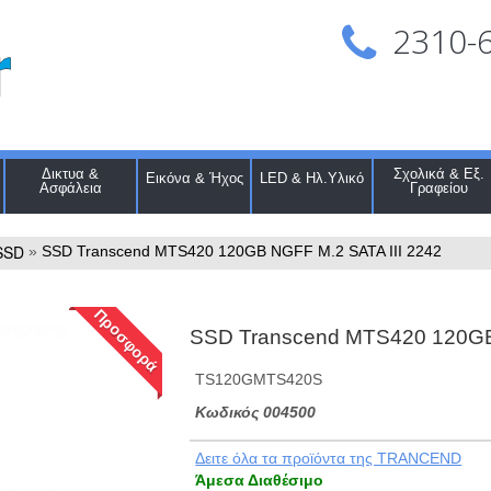
2310-
Δικτυα &
Σχολικά & Εξ.
Εικόνα & Ήχος
LED & Ηλ.Υλικό
Ασφάλεια
Γραφείου
SSD
»
SSD Transcend MTS420 120GB NGFF M.2 SATA III 2242
Προσφορά
SSD Transcend MTS420 120GB
TS120GMTS420S
Kωδικός 004500
Δειτε όλα τα προϊόντα της TRANCEND
Άμεσα Διαθέσιμο