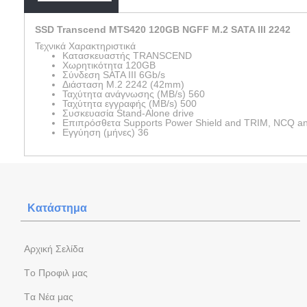
SSD Transcend MTS420 120GB NGFF M.2 SATA III 2242
Τεχνικά Χαρακτηριστικά
Κατασκευαστής
TRANSCEND
Χωρητικότητα
120GB
Σύνδεση
SATA III 6Gb/s
Διάσταση
M.2 2242 (42mm)
Ταχύτητα ανάγνωσης (MB/s)
560
Ταχύτητα εγγραφής (MB/s)
500
Συσκευασία
Stand-Alone drive
Επιπρόσθετα
Supports Power Shield and TRIM, NCQ and 
Εγγύηση (μήνες)
36
Κατάστημα
Aρχική Σελίδα
Tο Προφιλ μας
Tα Νέα μας