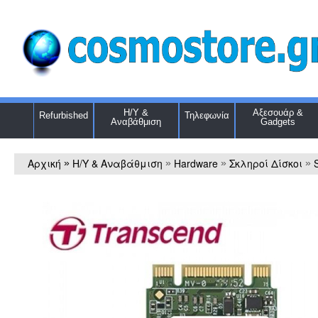
Η/Υ &
Αξεσουάρ &
Refurbished
Τηλεφωνία
Αναβάθμιση
Gadgets
Αρχική
Η/Υ & Αναβάθμιση
Hardware
Σκληροί Δίσκοι
»
»
»
»