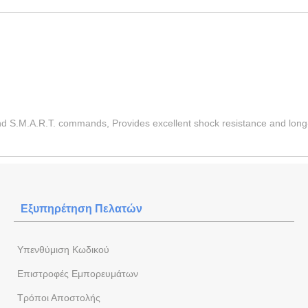
S.M.A.R.T. commands, Provides excellent shock resistance and long-te
Εξυπηρέτηση Πελατών
Yπενθύμιση Κωδικού
Επιστροφές Εμπορευμάτων
Τρόποι Αποστολής