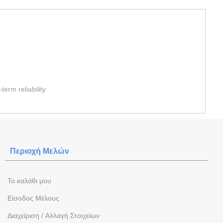
rm reliability
Περιοχή Mελών
To καλάθι μου
Eίσοδος Μέλους
Διαχείριση / Aλλαγή Στοιχείων