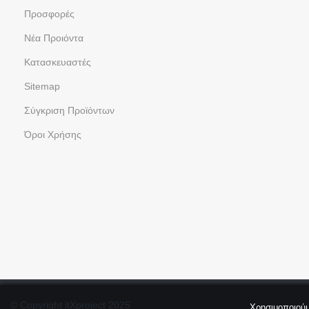
Προσφορές
Νέα Προιόντα
Kατασκευαστές
Sitemap
Σύγκριση Προϊόντων
Όροι Χρήσης
© Copyright itXproject 2025
Χρησιμοποιούμ