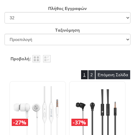
Πλήθος Εγγραφών
Tαξινόμηση
Προβολή:
1
2
Επόμενη Σελίδα
27%
37%