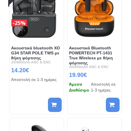
25%
Ακουστικά bluetooth XO
Ακουστικά Bluetooth
G34 STAR POLE TWS με
POWERTECH PT-1431
θήκη φόρτισης
True Wireless με θήκη
35/400mAh ANC & ENC
φόρτισης
40/400mAh ANC & ENC
14.20€
19.90€
Αποστολή σε 1-3 ημέρες
Άμεσα
Αποστολή σε
Διαθέσιμο
1-3 ημέρες