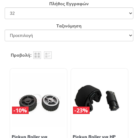
Πλήθος Εγγραφών
Tαξινόμηση
Προβολή:
10%
23%
Pickup Roller για
Pickup Roller για HP