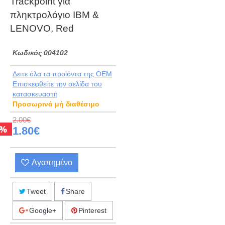
Trackpoint για
πληκτρολόγιο IBM &
LENOVO, Red
Kωδικός 004102
Δειτε όλα τα προϊόντα της OEM
Eπισκεφθείτε την σελίδα του
κατασκευαστή
Προσωρινά μή διαθέσιμο
2.00€
%
1.80€
Αγαπημένο
Tweet
Share
Google+
Pinterest