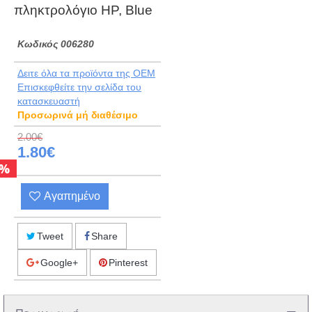
πληκτρολόγιο HP, Blue
Kωδικός 006280
Δειτε όλα τα προϊόντα της OEM
Eπισκεφθείτε την σελίδα του
κατασκευαστή
Προσωρινά μή διαθέσιμο
2.00€
1.80€
%
Αγαπημένο
Tweet
Share
Google+
Pinterest