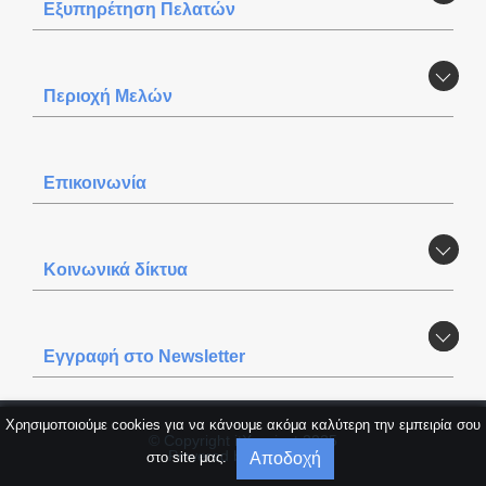
Εξυπηρέτηση Πελατών
Περιοχή Mελών
Επικοινωνία
Κοινωνικά δίκτυα
Εγγραφή στο Newsletter
Χρησιμοποιούμε cookies για να κάνουμε ακόμα καλύτερη την εμπειρία σου
© Copyright itXproject 2025
Powered by
itXproject
Αποδοχή
στο site μας.