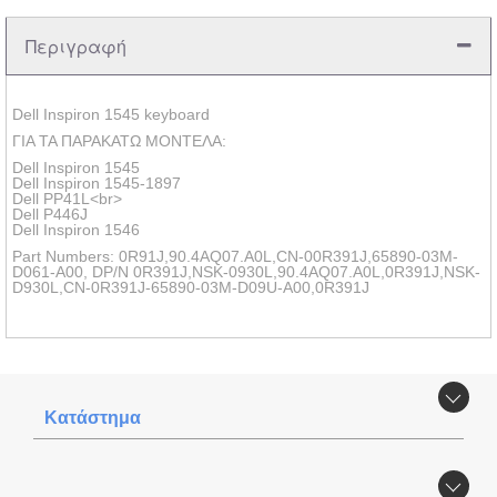
Περιγραφή
Dell Inspiron 1545 keyboard
ΓΙΑ ΤΑ ΠΑΡΑΚΑΤΩ ΜΟΝΤΕΛΑ:
Dell Inspiron 1545
Dell Inspiron 1545-1897
Dell PP41L<br>
Dell P446J
Dell Inspiron 1546
Part Numbers: 0R91J,90.4AQ07.A0L,CN-00R391J,65890-03M-
D061-A00, DP/N 0R391J,NSK-0930L,90.4AQ07.A0L,0R391J,NSK-
D930L,CN-0R391J-65890-03M-D09U-A00,0R391J
Κατάστημα