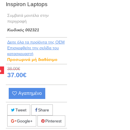
Inspiron Laptops
Συμβατά μοντέλα στην
περιγραφή
Kωδικός 002321
Δειτε όλα τα προϊόντα της OEM
Eπισκεφθείτε την σελίδα του
κατασκευαστή
Προσωρινά μή διαθέσιμο
38.00€
%
37.00€
Αγαπημένο
Tweet
Share
Google+
Pinterest