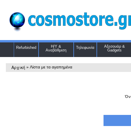
Η/Υ &
Αξεσουάρ &
Refurbished
Τηλεφωνία
Αναβάθμιση
Gadgets
Αρχική
»
Λίστα με τα αγαπημένα
Όν