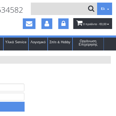
634582
Ελ
0 προϊόντα
- €0,00
Οργάνωση
Υλικά Service
Λογισμικό
Σπίτι & Hobby
Επιχείρησης