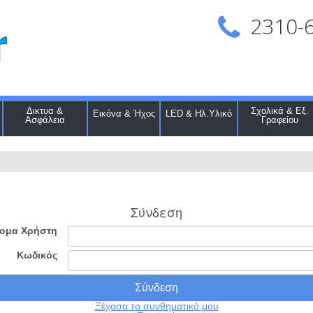
2310-
Δικτυα &
Σχολικά & Εξ.
Εικόνα & Ήχος
LED & Ηλ.Υλικό
Ασφάλεια
Γραφείου
Σύνδεση
ομα Χρήστη
Κωδικός
Ξέχασα το συνθηματικό μου