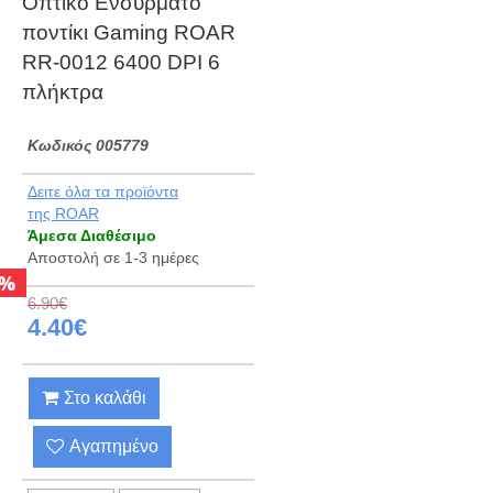
Οπτικό Ενσύρματο
ποντίκι Gaming ROAR
RR-0012 6400 DPI 6
πλήκτρα
Kωδικός 005779
Δειτε όλα τα προϊόντα
της ROAR
Άμεσα Διαθέσιμο
Αποστολή σε 1-3 ημέρες
%
6.90€
4.40€
Στο καλάθι
Αγαπημένο