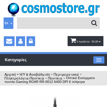
Ελ
0 προϊόντα
- €0,00
Κατηγορίες
Αρχική
Η/Υ & Αναβάθμιση
Περιφερειακά
»
»
»
Πληκτρολόγια-Ποντίκια
Ποντίκια
»
»
Οπτικό Ενσύρματο
ποντίκι Gaming ROAR RR-0012 6400 DPI 6 πλήκτρα