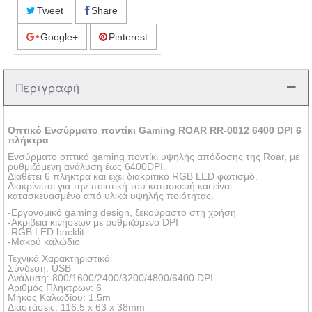
Tweet
Share
Google+
Pinterest
Περιγραφή
Οπτικό Ενσύρματο ποντίκι Gaming ROAR RR-0012 6400 DPI 6
πλήκτρα
Ενσύρματο οπτικό gaming ποντίκι υψηλής απόδοσης της Roar, με
ρυθμιζόμενη ανάλυση έως 6400DPI.
Διαθέτει 6 πλήκτρα και έχει διακριτικό RGB LED φωτισμό.
Διακρίνεται για την ποιοτική του κατασκευή και είναι
κατασκευασμένο από υλικά υψηλής ποιότητας.
-Εργονομικό gaming design, ξεκούραστο στη χρήση
-Ακρίβεια κινήσεων με ρυθμιζόμενο DPI
-RGB LED backlit
-Μακρύ καλώδιο
Τεχνικά Χαρακτηριστικά
Σύνδεση: USB
Ανάλυση: 800/1600/2400/3200/4800/6400 DPI
Αριθμός Πλήκτρων: 6
Μήκος Καλωδίου: 1.5m
Διαστάσεις: 116.5 x 63 x 38mm