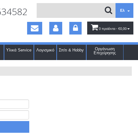
634582
Ελ
0 προϊόντα
- €0,00
Οργάνωση
Υλικά Service
Λογισμικό
Σπίτι & Hobby
Επιχείρησης