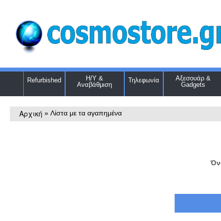
Η/Υ &
Αξεσουάρ &
Refurbished
Τηλεφωνία
Αναβάθμιση
Gadgets
Αρχική
»
Λίστα με τα αγαπημένα
Όν