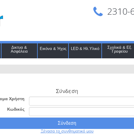
2310-
Δικτυα &
Σχολικά & Εξ.
Εικόνα & Ήχος
LED & Ηλ.Υλικό
Ασφάλεια
Γραφείου
Σύνδεση
ομα Χρήστη
Κωδικός
Ξέχασα το συνθηματικό μου