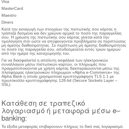
Visa
MasterCard
Maestro
Diners
Κατά την εισαγωγή των στοιχείων της πιστωτικής σου κάρτας η
τράπεζα δεσμεύει και δεν χρεώνει αρχικά το ποσό της παραγγελίας
σου. Η χρέωση της πιστωτικής σου κάρτας γίνεται κατά την
τιμολόγηση έτσι ώστε να αποφεύγονται προβλήματα σε περιπτώσεις
μη άμεσης διαθεσιμότητας. Σε περίπτωση μη άμεσης διαθεσιμότητας
το ποσό της παραγγελία σου, αποδεσμεύεται εντός τριών ημερών
από την ημέρα της καταχώρησής του.
Για να διασφαλιστεί η απόλυτη ασφάλεια των ηλεκτρονικών
συναλλαγών μέσω πιστωτικών καρτών, οι πληρωμές που
πραγματοποιούνται με χρήση κάρτας διεκπεραιώνονται μέσω της
πλατφόρμας ηλεκτρονικών πληρωμών «Alpha e-Commerce» της
Alpha Bank η οποία χρησιμοποιεί κρυπτογράφηση TLS 1.1 με
πρωτόκολλο κρυπτογράφησης 128-bit (Secure Sockets Layer –
SSL).
Κατάθεση σε τραπεζικό
λογαριασμό ή μεταφορά μέσω e–
banking:
Τα έξοδα μεταφοράς επιβαρύνουν πλήρως το δικό σας λογαριασμό.