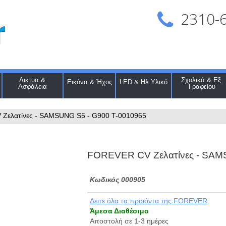
2310-
Δικτυα &
Σχολικά & Εξ.
Εικόνα & Ήχος
LED & Ηλ.Υλικό
Ασφάλεια
Γραφείου
Ζελατίνες - SAMSUNG S5 - G900 T-0010965
FOREVER CV Ζελατίνες - SAM
Kωδικός 000905
Δειτε όλα τα προϊόντα της FOREVER
Άμεσα Διαθέσιμο
Αποστολή σε 1-3 ημέρες