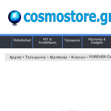
Η/Υ &
Αξεσουάρ &
Refurbished
Τηλεφωνία
Αναβάθμιση
Gadgets
Αρχική
Τηλεφωνία
Αξεσουάρ
Κινητών
»
»
»
»
FOREVER CV 