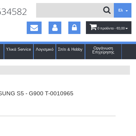
634582
Ελ
0 προϊόντα
- €0,00
Οργάνωση
Υλικά Service
Λογισμικό
Σπίτι & Hobby
Επιχείρησης
SUNG S5 - G900 T-0010965